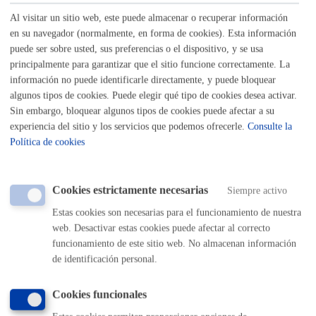
60 € por curso
Al visitar un sitio web, este puede almacenar o recuperar información
Antes del comienzo del curso es necesario abonar el coste
en su navegador (normalmente, en forma de cookies). Esta información
de la matrícula
.
puede ser sobre usted, sus preferencias o el dispositivo, y se usa
principalmente para garantizar que el sitio funcione correctamente. La
información no puede identificarle directamente, y puede bloquear
Pasos del procedimiento
algunos tipos de cookies. Puede elegir qué tipo de cookies desea activar.
Sin embargo, bloquear algunos tipos de cookies puede afectar a su
experiencia del sitio y los servicios que podemos ofrecerle.
Consulte la
Registro de la solicitud
Confirmación de plaza
Política de cookies
Pago en el euskaltegi
Cookies estrictamente necesarias
Siempre activo
Responsable de la tramitación
Estas cookies son necesarias para el funcionamiento de nuestra
web. Desactivar estas cookies puede afectar al correcto
Departamento:
Servicio de Euskera
funcionamiento de este sitio web. No almacenan información
de identificación personal.
Normativa
Cookies funcionales