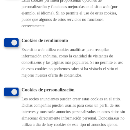
Estas cookies permiten proporcionar opciones de
personalización y funciones mejoradas en el sitio web (por
Bases publicadas cada año
ejemplo, el idioma). Si no permite el uso de estas cookies,
puede que algunos de estos servicios no funcionen
Trámites relacionados
correctamente.
Cookies de rendimiento
Consulta, corrección y traducción de textos breves
Ayudas económicas: Subvención para colocar rótulos
Este sitio web utiliza cookies analíticas para recopilar
en euskera
Subvenciones para estudiar euskera
información anónima, como la cantidad de visitantes de
donostia.eus y las páginas más populares. Si no permite el uso
de estas cookies no podremos saber si ha visitado el sitio ni
Otra información de interés
mejorar nuestra oferta de contenidos.
Cookies de personalización
Si es la primera vez que se inscribe en estos cursos, deberá
Los socios anunciantes pueden crear estas cookies en el sitio.
realizar una prueba de nivel en cualquiera de los euskaltegis
Dichas compañías pueden usarlas para crear un perfil de sus
que se listan a continuación. Ello no significa que el curso
intereses y mostrarle anuncios personalizados en otros sitios sin
se imparta en ese mismo euskaltegi.
almacenar directamente información personal. Donostia.eus no
utiliza a día de hoy cookies de este tipo ni anuncios ajenos.