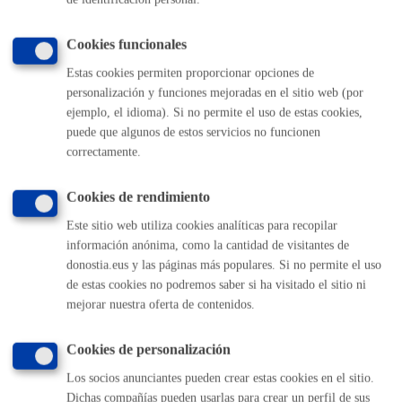
2.- Análisis de la solicitud.
3.- Comunicación de la respuesta a la entidad o persona
Cookies funcionales
solicitante.
Estas cookies permiten proporcionar opciones de
personalización y funciones mejoradas en el sitio web (por
Responsable de la tramitación
ejemplo, el idioma). Si no permite el uso de estas cookies,
puede que algunos de estos servicios no funcionen
correctamente.
Entidad:
Escuela de Música y Danza
Cookies de rendimiento
Trámites relacionados
Este sitio web utiliza cookies analíticas para recopilar
información anónima, como la cantidad de visitantes de
donostia.eus y las páginas más populares. Si no permite el uso
Escuela Música y Danza - Solicitud de actuaciones de
la Banda de Txistularis
de estas cookies no podremos saber si ha visitado el sitio ni
mejorar nuestra oferta de contenidos.
Protección de datos
Cookies de personalización
Los socios anunciantes pueden crear estas cookies en el sitio.
Dichas compañías pueden usarlas para crear un perfil de sus
Protección de datos