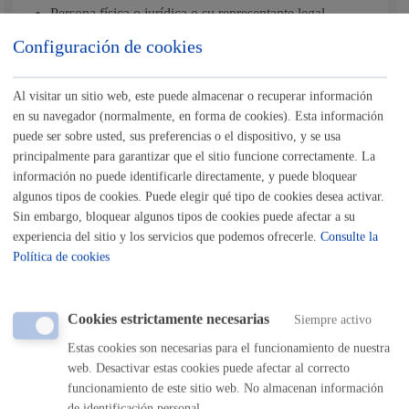
Persona física o jurídica o su representante legal
Entidades públicas o privadas que desarrollen
actividades culturales, sociales o deportivas
Configuración de cookies
Al visitar un sitio web, este puede almacenar o recuperar información
Cuándo lo pueden solicitar
en su navegador (normalmente, en forma de cookies). Esta información
puede ser sobre usted, sus preferencias o el dispositivo, y se usa
principalmente para garantizar que el sitio funcione correctamente. La
Durante todo el año
información no puede identificarle directamente, y puede bloquear
algunos tipos de cookies. Puede elegir qué tipo de cookies desea activar.
Sin embargo, bloquear algunos tipos de cookies puede afectar a su
Cantidad a abonar
experiencia del sitio y los servicios que podemos ofrecerle.
Consulte la
Política de cookies
Gratuito
Cookies estrictamente necesarias
Siempre activo
Pasos del procedimiento
Estas cookies son necesarias para el funcionamiento de nuestra
web. Desactivar estas cookies puede afectar al correcto
funcionamiento de este sitio web. No almacenan información
1- Registro de la solicitud
de identificación personal.