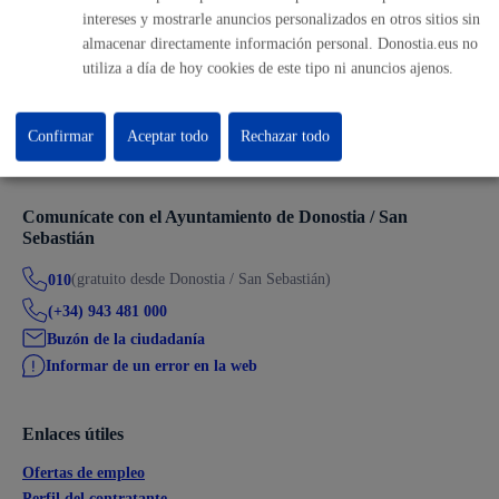
intereses y mostrarle anuncios personalizados en otros sitios sin
almacenar directamente información personal. Donostia.eus no
utiliza a día de hoy cookies de este tipo ni anuncios ajenos.
Volver al índice
Volver atrás
Confirmar
Aceptar todo
Rechazar todo
Comunícate con el Ayuntamiento de Donostia / San
Sebastián
(gratuito desde Donostia / San Sebastián)
010
(+34) 943 481 000
Buzón de la ciudadanía
Informar de un error en la web
Enlaces útiles
Ofertas de empleo
Perfil del contratante