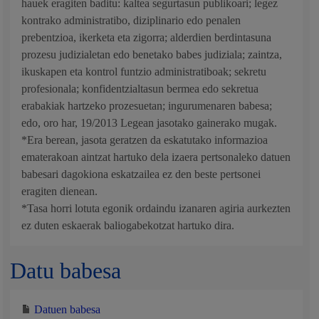
hauek eragiten baditu: kaltea segurtasun publikoari; legez
kontrako administratibo, diziplinario edo penalen
prebentzioa, ikerketa eta zigorra; alderdien berdintasuna
prozesu judizialetan edo benetako babes judiziala; zaintza,
ikuskapen eta kontrol funtzio administratiboak; sekretu
profesionala; konfidentzialtasun bermea edo sekretua
erabakiak hartzeko prozesuetan; ingurumenaren babesa;
edo, oro har, 19/2013 Legean jasotako gainerako mugak.
*Era berean, jasota geratzen da eskatutako informazioa
ematerakoan aintzat hartuko dela izaera pertsonaleko datuen
babesari dagokiona eskatzailea ez den beste pertsonei
eragiten dienean.
*Tasa horri lotuta egonik ordaindu izanaren agiria aurkezten
ez duten eskaerak baliogabekotzat hartuko dira.
Datu babesa
Datuen babesa