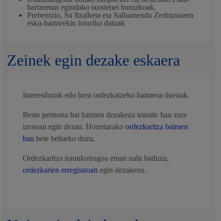
hartzeetan egindako txostenei buruzkoak.
Prebentzio, Su Itzalketa eta Salbamendu Zerbitzuaren
esku-hartzeekin loturiko datuak
Zeinek egin dezake eskaera
Interesdunak edo bera ordezkatzeko baimena duenak.
Beste pertsona bat baimen dezakezu tramite hau zure
izenean egin dezan. Horretarako
ordezkaritza baimen
hau
bete beharko duzu.
Ordezkaritza iraunkorragoa eman nahi baduzu,
ordezkarien erregistroan
egin dezakezu.