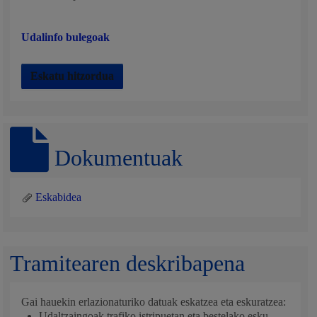
Udalinfo bulegoak
Eskatu hitzordua
Dokumentuak
Eskabidea
Tramitearen deskribapena
Gai hauekin erlazionaturiko datuak eskatzea eta eskuratzea:
Udaltzaingoak trafiko istripuetan eta bestelako esku-