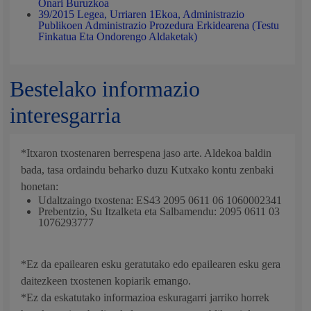
Onari Buruzkoa
39/2015 Legea, Urriaren 1Ekoa, Administrazio
Publikoen Administrazio Prozedura Erkidearena (Testu
Finkatua Eta Ondorengo Aldaketak)
Bestelako informazio
interesgarria
*Itxaron txostenaren berrespena jaso arte. Aldekoa baldin
bada, tasa ordaindu beharko duzu Kutxako kontu zenbaki
honetan:
Udaltzaingo txostena: ES43 2095 0611 06 1060002341
Prebentzio, Su Itzalketa eta Salbamendu: 2095 0611 03
1076293777
*Ez da epailearen esku geratutako edo epailearen esku gera
daitezkeen txostenen kopiarik emango.
*Ez da eskatutako informazioa eskuragarri jarriko horrek