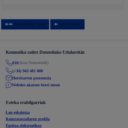
Aurkibidera itzuli
Atzera itzuli
Komunika zaitez Donostiako Udalarekin
(doan Donostiatik)
010
(+34) 943 481 000
Herritarren postontzia
Webeko akatsen berri eman
Esteka erabilgarriak
Lan eskaintza
Kontratatzailaren profila
Egoitza elektronikoa