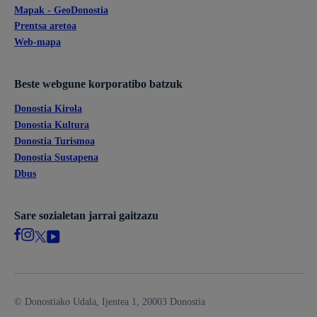
Mapak - GeoDonostia
Prentsa aretoa
Web-mapa
Beste webgune korporatibo batzuk
Donostia Kirola
Donostia Kultura
Donostia Turismoa
Donostia Sustapena
Dbus
Sare sozialetan jarrai gaitzazu
© Donostiako Udala, Ijentea 1, 20003 Donostia