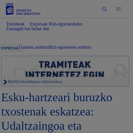
Bilatu
Tramiteak
/
Enpresak Bizi-egoerarekiko
/
Ziurtagiri bat behar dut
/
Gaiaren arabera
Bizi-egoeraren arabera
ENPRESAK
B@kQ identifikazio elektronikoa
Esku-hartzeari buruzko
txostenak eskatzea:
Udaltzaingoa eta