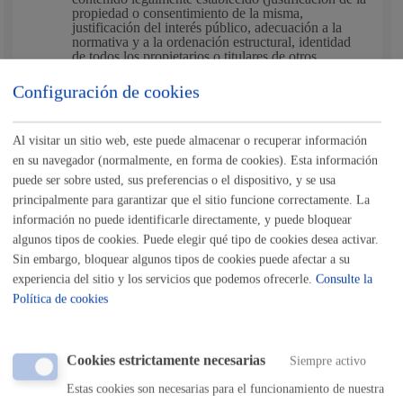
propiedad o consentimiento de la misma,
justificación del interés público, adecuación a la
normativa y a la ordenación estructural, identidad
de todos los propietarios o titulares de otros
derechos reales sobre las fincas afectadas durante
los cinco años anteriores a su iniciación,…), se
Configuración de cookies
incluirá la documentación necesaria para la
evaluación de género y la evaluación socio –
lingüística. (1 pdf).
Al visitar un sitio web, este puede almacenar o recuperar información
Planos de información. (1 pdf)
Planos de ordenación. (1 pdf)
en su navegador (normalmente, en forma de cookies). Esta información
Normativa urbanística y ordenanzas. A publicar en
puede ser sobre usted, sus preferencias o el dispositivo, y se usa
el BOG
Estudio de viabilidad económico financiera,
principalmente para garantizar que el sitio funcione correctamente. La
memoria de sostenibilidad económica y
información no puede identificarle directamente, y puede bloquear
documentación de tipo económico
algunos tipos de cookies. Puede elegir qué tipo de cookies desea activar.
Directrices de ordenación y gestión de la ejecución.
(1 pdf).
Sin embargo, bloquear algunos tipos de cookies puede afectar a su
Resumen ejecutivo (1 pdf).
experiencia del sitio y los servicios que podemos ofrecerle.
Consulte la
Política de cookies
DOCUMENTACIÓN VECTORIAL:
Planos en ficheros CAD (dwg o similar) sistema de
coordenadas UTM ETRS89 Zona 30.
Cookies estrictamente necesarias
Siempre activo
Estas cookies son necesarias para el funcionamiento de nuestra
INSTRUCCIONES GENERALES para el