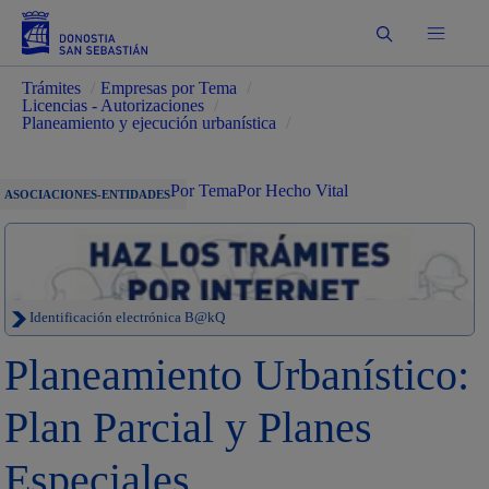
Buscar
Trámites
/
Empresas por Tema
/
Licencias - Autorizaciones
/
Planeamiento y ejecución urbanística
/
Por Tema
Por Hecho Vital
ASOCIACIONES-ENTIDADES
Identificación electrónica B@kQ
Planeamiento Urbanístico:
Plan Parcial y Planes
Especiales