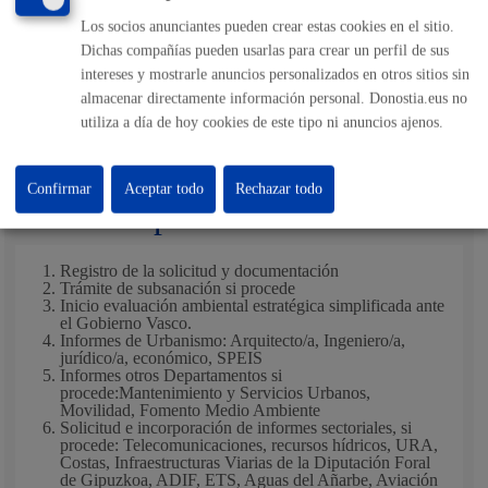
provisional o definitiva, según corresponda, no podrá
Los socios anunciantes pueden crear estas cookies en el sitio.
exceder de seis meses desde la aprobación inicial.
Dichas compañías pueden usarlas para crear un perfil de sus
Transcurrido este plazo sin comunicar la pertinente
intereses y mostrarle anuncios personalizados en otros sitios sin
resolución, en el supuesto de que dicho plan hubiera sido
almacenar directamente información personal. Donostia.eus no
presentado a instancia de parte, el interesado/a podrá
utiliza a día de hoy cookies de este tipo ni anuncios ajenos.
entenderlo desestimado.
Confirmar
Aceptar todo
Rechazar todo
Pasos del procedimiento
Registro de la solicitud y documentación
Trámite de subsanación si procede
Inicio evaluación ambiental estratégica simplificada ante
el Gobierno Vasco.
Informes de Urbanismo: Arquitecto/a, Ingeniero/a,
jurídico/a, económico, SPEIS
Informes otros Departamentos si
procede:Mantenimiento y Servicios Urbanos,
Movilidad, Fomento Medio Ambiente
Solicitud e incorporación de informes sectoriales, si
procede: Telecomunicaciones, recursos hídricos, URA,
Costas, Infraestructuras Viarias de la Diputación Foral
de Gipuzkoa, ADIF, ETS, Aguas del Añarbe, Aviación