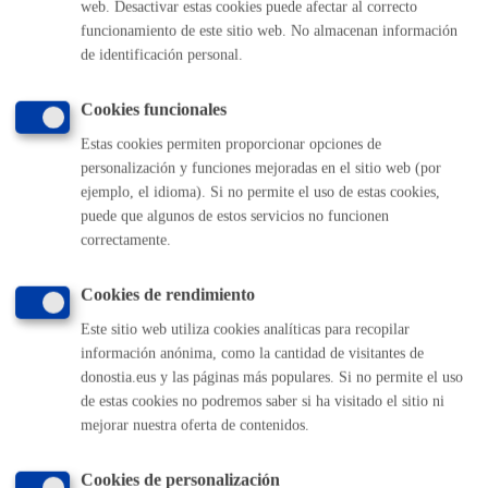
web. Desactivar estas cookies puede afectar al correcto
cumplimiento de:
funcionamiento de este sitio web. No almacenan información
Firmas digitales:
consultar aquí
Formato de los ficheros:
consultar aquí
de identificación personal.
Cookies funcionales
NOTA
: Toda documentación ha de ser presentada en los
dos idiomas oficiales (euskera y castellano)
Estas cookies permiten proporcionar opciones de
personalización y funciones mejoradas en el sitio web (por
ejemplo, el idioma). Si no permite el uso de estas cookies,
Nota
:
es obligatorio
el uso del formulario indicado en este
puede que algunos de estos servicios no funcionen
trámite.
correctamente.
Tamaño máximo anexos:
300 Mb
Cookies de rendimiento
Plazo de resolución y sentido
Este sitio web utiliza cookies analíticas para recopilar
información anónima, como la cantidad de visitantes de
del silencio
donostia.eus y las páginas más populares. Si no permite el uso
de estas cookies no podremos saber si ha visitado el sitio ni
mejorar nuestra oferta de contenidos.
Plazo legal:
6 meses
Sentido del silencio:
Negativo
El plazo para acordar en sede municipal la aprobación
Cookies de personalización