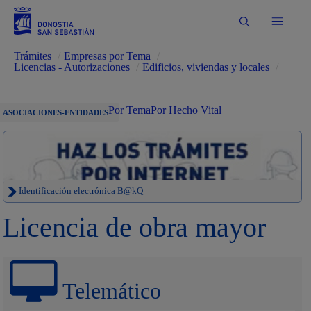
Buscar
Trámites
/
Empresas por Tema
/
Licencias - Autorizaciones
/
Edificios, viviendas y locales
/
Por Tema
Por Hecho Vital
ASOCIACIONES-ENTIDADES
Identificación electrónica B@kQ
Licencia de obra mayor
Telemático