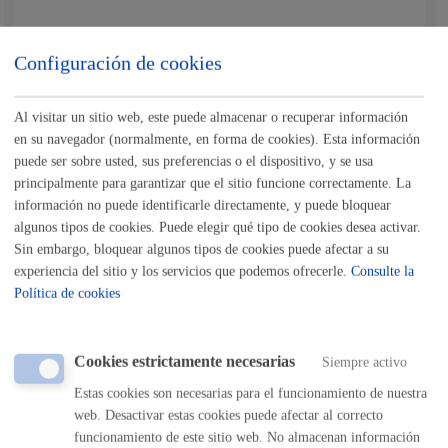
Una vez finalizada la obra, solicitar licencia de 1ª
Configuración de cookies
utilización
Memoria y planos visados
Certificados: fín obra, coste real obra, cumplimiento
Al visitar un sitio web, este puede almacenar o recuperar información
Programa Calidad, cumplimiento Documento
Seguridad, protección contra incendios, instalación
en su navegador (normalmente, en forma de cookies). Esta información
antena
puede ser sobre usted, sus preferencias o el dispositivo, y se usa
Impreso solicitud alta IBI
principalmente para garantizar que el sitio funcione correctamente. La
Fotografías en color
Copia borrador escritura Declaración Obra Nueva
información no puede identificarle directamente, y puede bloquear
Planos de urbanización a escala mínima 1/200
algunos tipos de cookies. Puede elegir qué tipo de cookies desea activar.
Los documentos que haya exigido Medio Ambiente.
Sin embargo, bloquear algunos tipos de cookies puede afectar a su
Ver ficha anexo III en el apartado "documentos"
experiencia del sitio y los servicios que podemos ofrecerle.
Consulte la
Política de cookies
Nota
:
es obligatorio
el uso del formulario o del impreso
específico indicado en este trámite.
Tamaño máximo anexos:
300 Mb
Cookies estrictamente necesarias
Siempre activo
Estas cookies son necesarias para el funcionamiento de nuestra
web. Desactivar estas cookies puede afectar al correcto
Cantidad a abonar
funcionamiento de este sitio web. No almacenan información