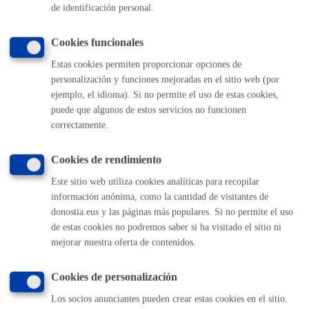
de identificación personal.
Impuesto sobre Construcciones, Instalaciones y Obras
(ICIO)
Cookies funcionales
*Anexo a regir desde el 1 de enero de 2017
Tasas por Licencias Urbanísticas
Estas cookies permiten proporcionar opciones de
**Anexo a regir desde el 1 de enero de 2021
personalización y funciones mejoradas en el sitio web (por
ejemplo, el idioma). Si no permite el uso de estas cookies,
puede que algunos de estos servicios no funcionen
Plazo de resolución y sentido
correctamente.
del silencio
Cookies de rendimiento
Este sitio web utiliza cookies analíticas para recopilar
Plazo estimado:
2 meses
Plazo legal:
3 meses
información anónima, como la cantidad de visitantes de
Sentido del silencio:
Positivo
donostia.eus y las páginas más populares. Si no permite el uso
de estas cookies no podremos saber si ha visitado el sitio ni
Para proyectos de obra de demolición que sean más
mejorar nuestra oferta de contenidos.
sencillos, para cambios de uso y división de viviendas en
plazo estimado se puede reducir un poco acercándose a 1
Cookies de personalización
mes en algunos casos.
Los socios anunciantes pueden crear estas cookies en el sitio.