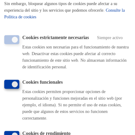
Quién lo puede solicitar
Sin embargo, bloquear algunos tipos de cookies puede afectar a su
experiencia del sitio y los servicios que podemos ofrecerle.
Consulte la
Política de cookies
Cuándo lo pueden solicitar
Cookies estrictamente necesarias
Siempre activo
24/3/2026 - 6/5/2026
Estas cookies son necesarias para el funcionamiento de nuestra
web. Desactivar estas cookies puede afectar al correcto
¿Cómo respondemos al odio? Prácticas exitosas para su
funcionamiento de este sitio web. No almacenan información
gestión y reparación
de identificación personal.
El trámite se encuentra fuera de plazo.
Cookies funcionales
Estas cookies permiten proporcionar opciones de
Plazo de resolución y sentido
personalización y funciones mejoradas en el sitio web (por
del silencio
ejemplo, el idioma). Si no permite el uso de estas cookies,
puede que algunos de estos servicios no funcionen
correctamente.
Plazo legal:
No procede
Sentido del silencio:
No procede
Cookies de rendimiento