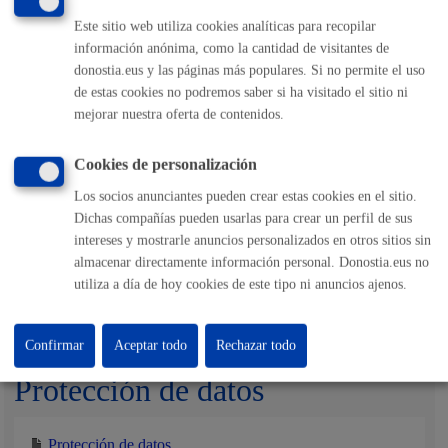
Este sitio web utiliza cookies analíticas para recopilar
información anónima, como la cantidad de visitantes de
Pasos del procedimiento
donostia.eus y las páginas más populares. Si no permite el uso
de estas cookies no podremos saber si ha visitado el sitio ni
mejorar nuestra oferta de contenidos.
Inscripción de las personas en la actividad
Confirmación, en su caso, de la disponibilidad de plazas
Participación en la actividad
Cookies de personalización
Cumplimentación del cuestionario de evaluación sobre
la actividad
Los socios anunciantes pueden crear estas cookies en el sitio.
Dichas compañías pueden usarlas para crear un perfil de sus
intereses y mostrarle anuncios personalizados en otros sitios sin
Responsable de la tramitación
almacenar directamente información personal. Donostia.eus no
utiliza a día de hoy cookies de este tipo ni anuncios ajenos.
Departamento:
Servicio de Promoción Social y Educación
Confirmar
Aceptar todo
Rechazar todo
Protección de datos
Protección de datos