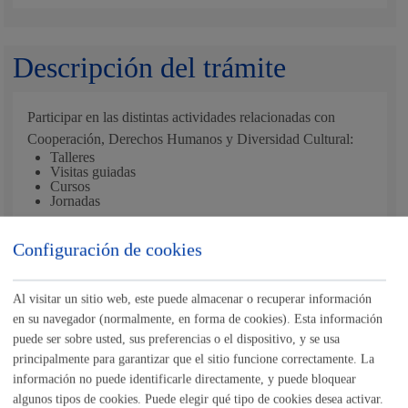
Descripción del trámite
Participar en las distintas actividades relacionadas con
Cooperación, Derechos Humanos y Diversidad Cultural:
Talleres
Visitas guiadas
Cursos
Jornadas
Configuración de cookies
¿Cómo respondemos al odio?
Prácticas exitosas para su
gestión y reparación
Al visitar un sitio web, este puede almacenar o recuperar información
en su navegador (normalmente, en forma de cookies). Esta información
puede ser sobre usted, sus preferencias o el dispositivo, y se usa
Programa.pdf
principalmente para garantizar que el sitio funcione correctamente. La
información no puede identificarle directamente, y puede bloquear
algunos tipos de cookies. Puede elegir qué tipo de cookies desea activar.