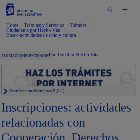
Buscar
Home
/
Trámites y Servicios
/
Trámites
/
Ciudadanía por Hecho Vital
/
Busco actividades de ocio y cultura
/
Por Tema
Por Hecho Vital
ASOCIACIONES-ENTIDADES
Identificación electrónica B@kQ
Inscripciones: actividades
relacionadas con
Cooperación, Derechos