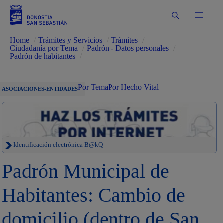
Buscar
Home
/
Trámites y Servicios
/
Trámites
/
Ciudadanía por Tema
/
Padrón - Datos personales
/
Padrón de habitantes
/
Por Tema
Por Hecho Vital
ASOCIACIONES-ENTIDADES
Identificación electrónica B@kQ
Padrón Municipal de
Habitantes: Cambio de
domicilio (dentro de San