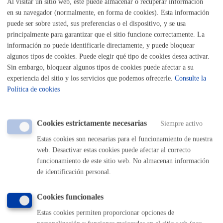
Al visitar un sitio web, este puede almacenar o recuperar información
En caso de que no se pueda acreditar el mutuo acuerdo,
en su navegador (normalmente, en forma de cookies). Esta información
exigir la presentación de una
resolución judicial que se
pronuncie expresamente sobre el tema del
puede ser sobre usted, sus preferencias o el dispositivo, y se usa
empadronamiento
(Ley 7/2015, de 30 de junio, de
principalmente para garantizar que el sitio funcione correctamente. La
relaciones familiares en supuestos de separación o
información no puede identificarle directamente, y puede bloquear
ruptura de los progenitores).
algunos tipos de cookies. Puede elegir qué tipo de cookies desea activar.
No se llevará a cabo el cambio de domicilio en tanto no
Sin embargo, bloquear algunos tipos de cookies puede afectar a su
se aporte alguno de los documentos anteriores.
experiencia del sitio y los servicios que podemos ofrecerle.
Consulte la
Política de cookies
DOCUMENTACIÓN DE LA VIVIENDA
Escritura de compra-venta de la vivienda, si ésta se ha
realizado recientemente (documento original). En caso
Cookies estrictamente necesarias
Siempre activo
contrario, el ayuntamiento podrá verificar la titularidad.
Contrato de arrendamiento en vigor. Si el contrato de
Estas cookies son necesarias para el funcionamiento de nuestra
arrendamiento no estuviera vigente, deberá aportar
también el último recibo de pago de alquiler
web. Desactivar estas cookies puede afectar al correcto
(documentos originales).
funcionamiento de este sitio web. No almacenan información
Otros títulos sobre el derecho de uso: sentencia judicial
de identificación personal.
en caso de divorcio, testamentos, donaciones, etc
(documentos originales).
Autorización de la persona propietaria o arrendataria de
Cookies funcionales
la vivienda. Si esta persona no está entre las que se
inscriben, tiene que dar su autorización firmando la hoja
Estas cookies permiten proporcionar opciones de
de inscripción y adjuntando la fotocopia de su DNI o
NIE. Igualmente deberá acreditarse la propiedad o