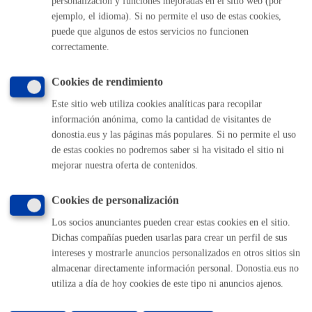
personalización y funciones mejoradas en el sitio web (por
derecho de uso de la vivienda por la persona
ejemplo, el idioma). Si no permite el uso de estas cookies,
autorizante.
puede que algunos de estos servicios no funcionen
Si la solicitud no la presenta la persona interesada
correctamente.
Autorización para realizar trámites del Padrón de
Habitantes y DNI o NIE (original y fotocopia) de la
persona que lo presenta, y - DNI o NIE (fotocopia)
Cookies de rendimiento
de la persona interesada
Este sitio web utiliza cookies analíticas para recopilar
La unidad responsable se reserva la posibilidad de
información anónima, como la cantidad de visitantes de
recabar cualquier tipo de documentación
complementaria para la correcta gestión del trámite
donostia.eus y las páginas más populares. Si no permite el uso
de estas cookies no podremos saber si ha visitado el sitio ni
mejorar nuestra oferta de contenidos.
Nota
:
es obligatorio
el uso del impreso específico indicado
en este trámite.
Cookies de personalización
Los socios anunciantes pueden crear estas cookies en el sitio.
Dichas compañías pueden usarlas para crear un perfil de sus
Tamaño máximo anexos:
10 Mb
intereses y mostrarle anuncios personalizados en otros sitios sin
almacenar directamente información personal. Donostia.eus no
utiliza a día de hoy cookies de este tipo ni anuncios ajenos.
Plazo de resolución y sentido