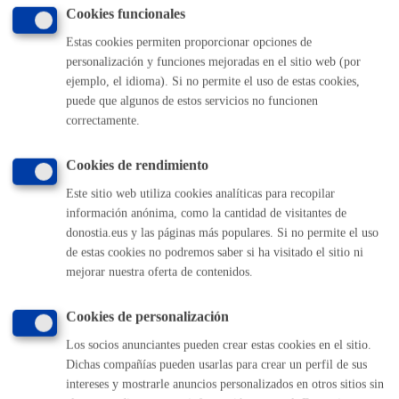
Cookies funcionales
Normativa
Estas cookies permiten proporcionar opciones de
personalización y funciones mejoradas en el sitio web (por
Decreto 232/2000, De 21 De Noviembre, Por El Que
ejemplo, el idioma). Si no permite el uso de estas cookies,
Se Aprueban El Reglamento De Los Servicios De
puede que algunos de estos servicios no funcionen
Archivo Y Las Normas Reguladoras Del Patrimonio
Documental Del País Vasco
correctamente.
Ley 19/2013 De 9 De Diciembre, De Transparencia,
Acceso A La Información Pública Y Buen Gobierno
Ley 39/2015, De 1 De Octubre, Del Procedimiento
Cookies de rendimiento
Administrativo Común De Las Administraciones
Públicas (Texto Consolidado Con Sus Modficaciones
Este sitio web utiliza cookies analíticas para recopilar
Posteriores)
información anónima, como la cantidad de visitantes de
Ley 7/1990, De 3 De Julio, De Patrimonio Cultural
Vasco
donostia.eus y las páginas más populares. Si no permite el uso
Real Decreto 1720/2007 Por El Que Se Aprueba El
de estas cookies no podremos saber si ha visitado el sitio ni
Reglamento Que Desarrolla La Ley Orgánica 15/1999
mejorar nuestra oferta de contenidos.
De Protección De Datos De Carácter Personal
Ley 5/2022, De 23 De Junio, De Gestión Documental
Integral Y Patrimonio Documental De La Comunidad
Cookies de personalización
Autónoma Del País Vasco.
Real Decreto Legislativo 1/1996, De 12 De Abril, Por
Los socios anunciantes pueden crear estas cookies en el sitio.
El Que Se Aprueba El Texto Refundido De La Ley De
Propiedad Intelectual, Regularizando, Aclarando Y
Dichas compañías pueden usarlas para crear un perfil de sus
Armonizando Las Disposiciones Legales Vigentes
intereses y mostrarle anuncios personalizados en otros sitios sin
Sobre La Materia.