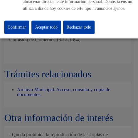
Ley 37/2007, Sobre Reutilización De La Información
almacenar directamente información personal. Donostia.eus no
Del Sector Público
utiliza a día de hoy cookies de este tipo ni anuncios ajenos.
Ver
Normas Reguladoras
de la Organización y
Funcionamiento del Sistema Municipal de Archivo
Confirmar
Aceptar todo
Rechazar todo
(aprobado por la Alcaldía, previa deliberación por la
Comisión de Gobierno. 13-12-1994).
Trámites relacionados
Archivo Municipal: Acceso, consulta y copia de
documentos
Otra información de interés
- Queda prohibida la reproducción de las copias de