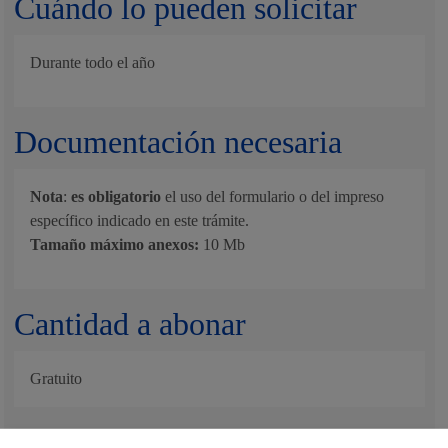
Cuándo lo pueden solicitar
Durante todo el año
Documentación necesaria
Nota
:
es obligatorio
el uso del formulario o del impreso
específico indicado en este trámite.
Tamaño máximo anexos:
10 Mb
Cantidad a abonar
Gratuito
Plazo de resolución y sentido