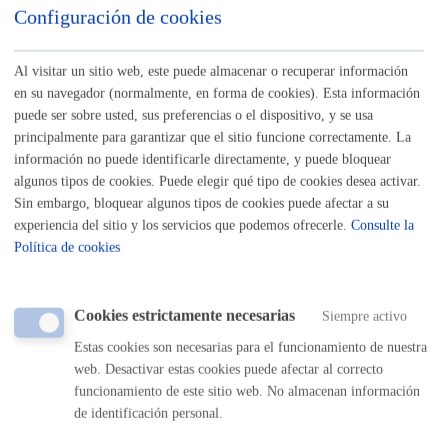
Configuración de cookies
del silencio
Al visitar un sitio web, este puede almacenar o recuperar información
Plazo estimado:
15 días
Plazo legal:
3 meses
en su navegador (normalmente, en forma de cookies). Esta información
Sentido del silencio:
Negativo
puede ser sobre usted, sus preferencias o el dispositivo, y se usa
principalmente para garantizar que el sitio funcione correctamente. La
información no puede identificarle directamente, y puede bloquear
Pasos del procedimiento
algunos tipos de cookies. Puede elegir qué tipo de cookies desea activar.
Sin embargo, bloquear algunos tipos de cookies puede afectar a su
experiencia del sitio y los servicios que podemos ofrecerle.
Consulte la
Registro de la solicitud
Política de cookies
Resolución de autorización o denegación
Notificación a la persona/entidad solicitante
Cookies estrictamente necesarias
Siempre activo
Responsable de la tramitación
Estas cookies son necesarias para el funcionamiento de nuestra
web. Desactivar estas cookies puede afectar al correcto
funcionamiento de este sitio web. No almacenan información
Departamento:
Dirección de Presidencia
de identificación personal.