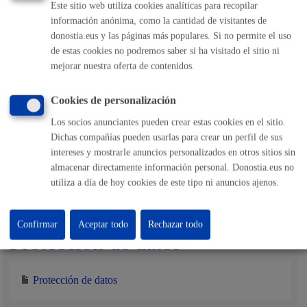
Este sitio web utiliza cookies analíticas para recopilar
información anónima, como la cantidad de visitantes de
donostia.eus y las páginas más populares. Si no permite el uso
Trámites relacionados
de estas cookies no podremos saber si ha visitado el sitio ni
mejorar nuestra oferta de contenidos.
Escuela Música y Danza - Solicitud de conciertos de
carácter social
Cookies de personalización
Los socios anunciantes pueden crear estas cookies en el sitio.
Dichas compañías pueden usarlas para crear un perfil de sus
Otra información de interés
intereses y mostrarle anuncios personalizados en otros sitios sin
almacenar directamente información personal. Donostia.eus no
El criterio para aceptar o rechazar las solicitudes es la
utiliza a día de hoy cookies de este tipo ni anuncios ajenos.
disponibilidad de fechas de la Banda.
Confirmar
Aceptar todo
Rechazar todo
Protección de datos
Protección de datos