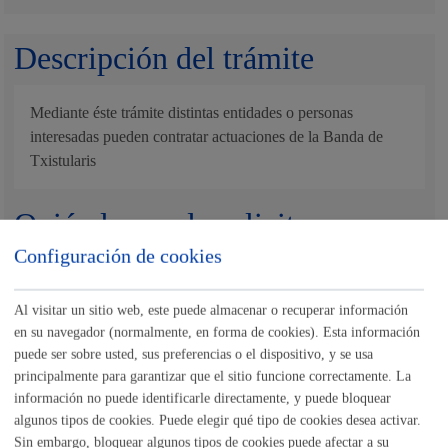
Descripción del trámite
Mediante éste trámite distintas entidades o personas
interesadas pueden contratar actuaciones de la Banda de
Txistularis
Quién lo puede solicitar
Configuración de cookies
Entidades públicas o privadas que desarrollen
actividades culturales, sociales o deportivas
Ciudadanía en general
Al visitar un sitio web, este puede almacenar o recuperar información
en su navegador (normalmente, en forma de cookies). Esta información
puede ser sobre usted, sus preferencias o el dispositivo, y se usa
Cuándo lo pueden solicitar
principalmente para garantizar que el sitio funcione correctamente. La
información no puede identificarle directamente, y puede bloquear
algunos tipos de cookies. Puede elegir qué tipo de cookies desea activar.
Durante todo el año
Sin embargo, bloquear algunos tipos de cookies puede afectar a su