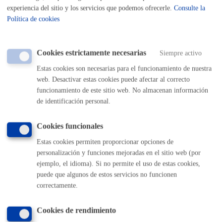
experiencia del sitio y los servicios que podemos ofrecerle.
Consulte la
Política de cookies
Cantidad a abonar
Cookies estrictamente necesarias
Siempre activo
Precios públicos de la Escuela Música y Danza a partir del
Estas cookies son necesarias para el funcionamiento de nuestra
curso 2025-2026
web. Desactivar estas cookies puede afectar al correcto
funcionamiento de este sitio web. No almacenan información
Pasos del procedimiento
de identificación personal.
Cookies funcionales
Registro de la solicitud
Aceptación o denegación de la solicitud
Estas cookies permiten proporcionar opciones de
Notificación a la entidad o persona interesada.
Liquidación de precio público
personalización y funciones mejoradas en el sitio web (por
ejemplo, el idioma). Si no permite el uso de estas cookies,
puede que algunos de estos servicios no funcionen
Responsable de la tramitación
correctamente.
Cookies de rendimiento
Entidad:
Escuela de Música y Danza