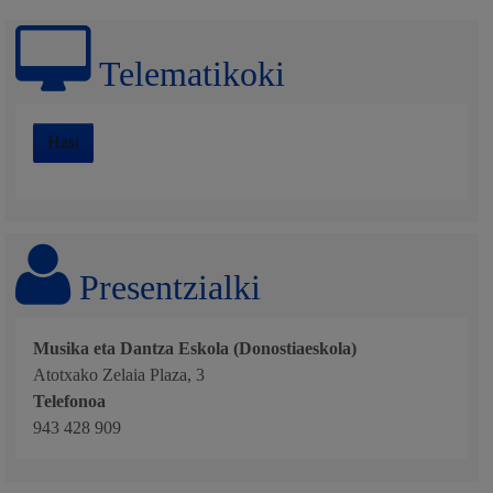
Telematikoki
Hasi
Presentzialki
Musika eta Dantza Eskola (Donostiaeskola)
Atotxako Zelaia Plaza, 3
Telefonoa
943 428 909