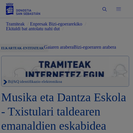
Bilatu
Tramiteak
/
Enpresak Bizi-egoerarekiko
/
Ekitaldi bat antolatu nahi dut
/
Gaiaren arabera
Bizi-egoeraren arabera
ELKARTEAK-ENTITATEAK
B@kQ identifikazio elektronikoa
Musika eta Dantza Eskola
- Txistulari taldearen
emanaldien eskabidea