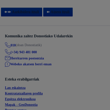
Aurkibidera itzuli
Atzera itzuli
Komunika zaitez Donostiako Udalarekin
(doan Donostiatik)
010
(+34) 943 481 000
Herritarren postontzia
Webeko akatsen berri eman
Esteka erabilgarriak
Lan eskaintza
Kontratatzailaren profila
Egoitza elektronikoa
Mapak - GeoDonostia