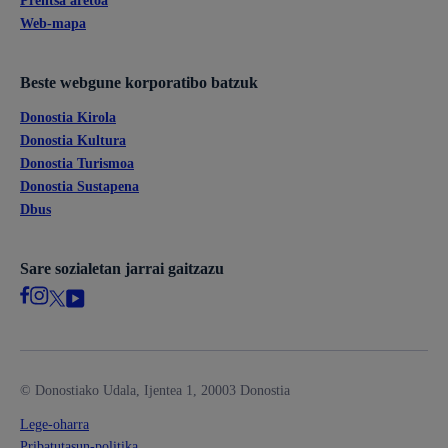
Prentsa aretoa
Web-mapa
Beste webgune korporatibo batzuk
Donostia Kirola
Donostia Kultura
Donostia Turismoa
Donostia Sustapena
Dbus
Sare sozialetan jarrai gaitzazu
© Donostiako Udala, Ijentea 1, 20003 Donostia
Lege-oharra
Pribatutasun-politika