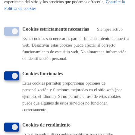
experiencia del sitio y los servicios que podemos ofrecerle.
Consulte la
Política de cookies
Cantidad a abonar
Cookies estrictamente necesarias
Siempre activo
Tasas por la Ocupación del Dominio Público Municipal
Estas cookies son necesarias para el funcionamiento de nuestra
**Anexo a regir desde el 1 de enero de 2026
web. Desactivar estas cookies puede afectar al correcto
Tasa
: 3,79€/m2/día (4,17 € si reserva), salvo en caso de
funcionamiento de este sitio web. No almacenan información
de identificación personal.
ocupaciones de duración inferior a 1 hora (no reservas de
aparcamiento), en cuyo caso no se cobrará nada. La tasa se
Cookies funcionales
cobrará una vez finalizada la ocupación.
Fianza
solo en algunos casos concretos (en caso necesario
Estas cookies permiten proporcionar opciones de
se le requerirá).
personalización y funciones mejoradas en el sitio web (por
ejemplo, el idioma). Si no permite el uso de estas cookies,
puede que algunos de estos servicios no funcionen
Plazo de resolución y sentido
correctamente.
del silencio
Cookies de rendimiento
Este sitio web utiliza cookies analíticas para recopilar