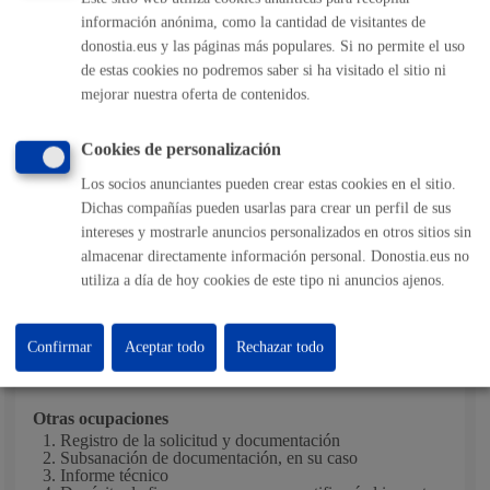
Plazo estimado:
10 días
Plazo legal:
3 meses
información anónima, como la cantidad de visitantes de
Sentido del silencio:
Negativo
donostia.eus y las páginas más populares. Si no permite el uso
Diez días hábiles (10) en el caso de los vehículos de más de
de estas cookies no podremos saber si ha visitado el sitio ni
mejorar nuestra oferta de contenidos.
3.500 kg que vayan a ocupar o afectar acera o zona
peatonal.
Cookies de personalización
Cinco días hábiles (5) en los demás casos.
Los socios anunciantes pueden crear estas cookies en el sitio.
Pasos del procedimiento
Dichas compañías pueden usarlas para crear un perfil de sus
intereses y mostrarle anuncios personalizados en otros sitios sin
almacenar directamente información personal. Donostia.eus no
Ocupaciones simples
utiliza a día de hoy cookies de este tipo ni anuncios ajenos.
Registro de la solicitud y documentación
Subsanación de documentación, en su caso
Resolución de concesión o denegación
Confirmar
Aceptar todo
Rechazar todo
Cobro de tasa
Otras ocupaciones
Registro de la solicitud y documentación
Subsanación de documentación, en su caso
Informe técnico