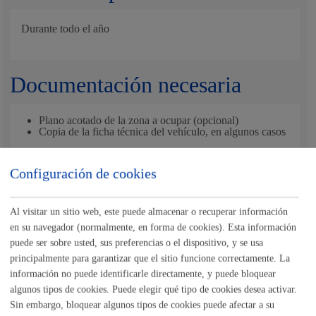
Durante todo el año
Documentación necesaria
Plano acotado de la zona a ocupar (opcional)
Copia de la ficha técnica del vehículo, en algunos casos
Configuración de cookies
En el caso de
transporte especial,
deberá presentar:
Autorización Complementaria de Circulación (ACC)
Descripción de todo el recorrido a realizar, suscrito por
persona técnica competente (según la Ley 38/1999 de
Al visitar un sitio web, este puede almacenar o recuperar información
Ordenación de la Edificación), con el cálculo de la
en su navegador (normalmente, en forma de cookies). Esta información
envolvente de giro (artículo 8.2.3 de la norma 3.1-IC).
puede ser sobre usted, sus preferencias o el dispositivo, y se usa
principalmente para garantizar que el sitio funcione correctamente. La
información no puede identificarle directamente, y puede bloquear
Nota
:
es obligatorio
el uso del formulario o del impreso
algunos tipos de cookies. Puede elegir qué tipo de cookies desea activar.
específico indicado en este trámite.
Sin embargo, bloquear algunos tipos de cookies puede afectar a su
Tamaño máximo anexos:
10 Mb