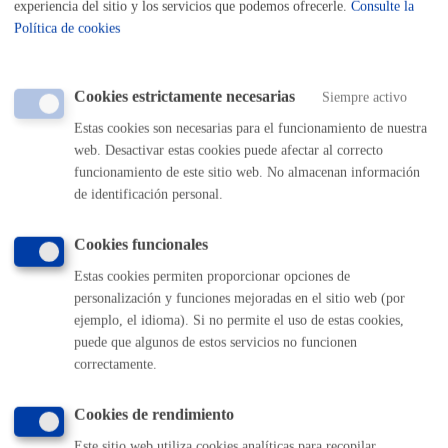
experiencia del sitio y los servicios que podemos ofrecerle.
Consulte la
Política de cookies
Cantidad a abonar
Cookies estrictamente necesarias
Siempre activo
Tasas por la Ocupación del Dominio Público Municipal
Estas cookies son necesarias para el funcionamiento de nuestra
**Anexo a regir desde el 1 de enero de 2026
web. Desactivar estas cookies puede afectar al correcto
Tasa
: 3,79€/m2/día (4,17 € si reserva), salvo en caso de
funcionamiento de este sitio web. No almacenan información
de identificación personal.
ocupaciones de duración inferior a 1 hora (no reservas de
aparcamiento), en cuyo caso no se cobrará nada. La tasa se
Cookies funcionales
cobrará una vez finalizada la ocupación.
Fianza
solo en algunos casos concretos (en caso necesario
Estas cookies permiten proporcionar opciones de
se le requerirá).
personalización y funciones mejoradas en el sitio web (por
ejemplo, el idioma). Si no permite el uso de estas cookies,
puede que algunos de estos servicios no funcionen
Plazo de resolución y sentido
correctamente.
del silencio
Cookies de rendimiento
Este sitio web utiliza cookies analíticas para recopilar