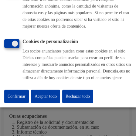
Plazo estimado:
10 días
Plazo legal:
3 meses
información anónima, como la cantidad de visitantes de
Sentido del silencio:
Negativo
donostia.eus y las páginas más populares. Si no permite el uso
Diez días hábiles (10) en el caso de los vehículos de más de
de estas cookies no podremos saber si ha visitado el sitio ni
mejorar nuestra oferta de contenidos.
3.500 kg que vayan a ocupar o afectar acera o zona
peatonal.
Cookies de personalización
Cinco días hábiles (5) en los demás casos.
Los socios anunciantes pueden crear estas cookies en el sitio.
Pasos del procedimiento
Dichas compañías pueden usarlas para crear un perfil de sus
intereses y mostrarle anuncios personalizados en otros sitios sin
almacenar directamente información personal. Donostia.eus no
Ocupaciones simples
utiliza a día de hoy cookies de este tipo ni anuncios ajenos.
Registro de la solicitud y documentación
Subsanación de documentación, en su caso
Resolución de concesión o denegación
Confirmar
Aceptar todo
Rechazar todo
Cobro de tasa
Otras ocupaciones
Registro de la solicitud y documentación
Subsanación de documentación, en su caso
Informe técnico