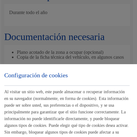
Durante todo el año
Documentación necesaria
Plano acotado de la zona a ocupar (opcional)
Copia de la ficha técnica del vehículo, en algunos casos
Configuración de cookies
En el caso de
transporte especial,
deberá presentar:
Autorización Complementaria de Circulación (ACC)
Descripción de todo el recorrido a realizar, suscrito por
persona técnica competente (según la Ley 38/1999 de
Al visitar un sitio web, este puede almacenar o recuperar información
Ordenación de la Edificación), con el cálculo de la
en su navegador (normalmente, en forma de cookies). Esta información
envolvente de giro (artículo 8.2.3 de la norma 3.1-IC).
puede ser sobre usted, sus preferencias o el dispositivo, y se usa
principalmente para garantizar que el sitio funcione correctamente. La
información no puede identificarle directamente, y puede bloquear
Nota
:
es obligatorio
el uso del formulario o del impreso
algunos tipos de cookies. Puede elegir qué tipo de cookies desea activar.
específico indicado en este trámite.
Sin embargo, bloquear algunos tipos de cookies puede afectar a su
Tamaño máximo anexos:
10 Mb