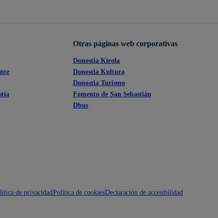
Ayuda a la tramitación
Otras páginas web corporativas
Donostia Kirola
ante
Donostia Kultura
Donostia Turismo
tia
Fomento de San Sebastián
Dbus
lítica de privacidad
Política de cookies
Declaración de accesibilidad