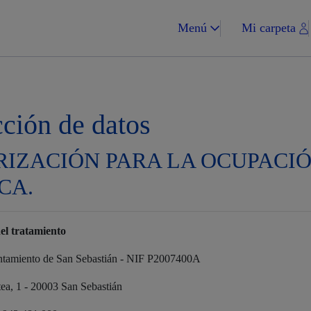
Menú
Mi carpeta
cción de datos
IZACIÓN PARA LA OCUPACIÓN
Impuestos y multa
CA.
el tratamiento
Vivienda y urba
ntamiento de San Sebastián - NIF P2007400A
tea, 1 - 20003 San Sebastián