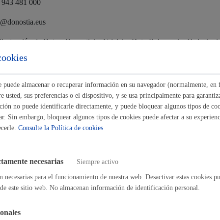
/ 943 481 000
Espacio público
o@donostia.eus
Protección de Datos: Donostiako Udaleko Datu Babeserako Ordezkari
cookies
tratamiento:
Euskera
nformación personal relativa a solicitudes de autorización de uso u ocup
ste puede almacenar o recuperar información en su navegador (normalmente, en 
 usted, sus preferencias o el dispositivo, y se usa principalmente para garantiza
servación:
ión no puede identificarle directamente, y puede bloquear algunos tipos de coo
ar. Sin embargo, bloquear algunos tipos de cookies puede afectar a su experienci
al del archivo de oficina 5 años desde la finalización de la autorización.
ecerle.
Consulte la Política de cookies
Desarrollo económic
, Misión realizada en interés público o ejercicio de poderes públicos:
ctamente necesarias
Siempre activo
7.1.32) de la Ley 2/2016, de 7 de abril, de Instituciones Locales de Eu
n necesarias para el funcionamiento de nuestra web. Desactivar estas cookies pu
al Decreto Legislativo 6/2015, de 30 de octubre, por el que se aprueba
de este sitio web. No almacenan información de identificación personal.
or y Seguridad Vial. - Art. 17.1.4) de la Ley 2/2016, de 7 de abril, de 
Igualdad, derechos 
onales