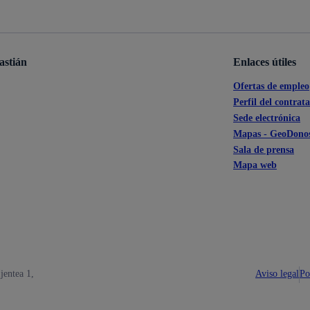
s
Calendario fiscal
a cultural
Portal de transparencia
astián
Enlaces útiles
Ofertas de empleo
Perfil del contrat
Sede electrónica
Mapas - GeoDonos
Sala de prensa
Mapa web
Aviso legal
Po
jentea 1,