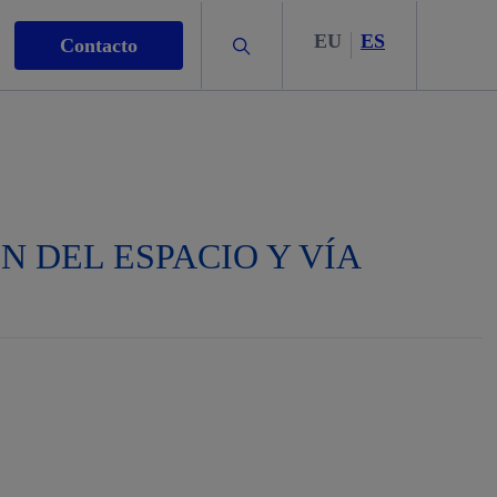
EU
ES
Buscar
Contacto
 DEL ESPACIO Y VÍA
s
nismo