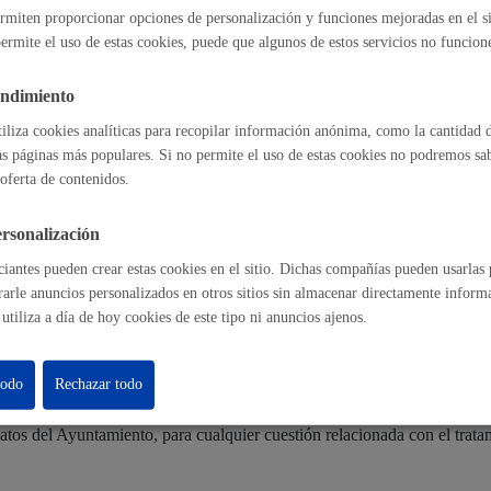
rmiten proporcionar opciones de personalización y funciones mejoradas en el s
s legalmente y que sean de aplicación en el ámbito de este tratamiento.
ermite el uso de estas cookies, puede que algunos de estos servicios no funcio
Cultura
endimiento
ectadas tienen derecho a obtener confirmación sobre si el Ayuntamient
tiliza cookies analíticas para recopilar información anónima, como la cantidad d
a solicitar:
as páginas más populares. Si no permite el uso de estas cookies no podremos saber
oferta de contenidos.
 sus datos personales.
ación de los datos inexactos o incompletos.
Turismo
n de sus datos cuando, entre otros motivos, los datos ya no sean necesar
rsonalización
ón del tratamiento de sus datos, en cuyo caso, sólo serán conservados po
n al tratamiento de sus datos, en cuyo caso, el Ayuntamiento dejará de tr
iantes pueden crear estas cookies en el sitio. Dichas compañías pueden usarlas p
a de posibles reclamaciones.
rarle anuncios personalizados en otros sitios sin almacenar directamente inform
odrán ejercitarse
vía on line
o presencial ante el Ayuntamiento, como Re
utiliza a día de hoy cookies de este tipo ni anuncios ajenos.
cio de sus derechos no ha sido debidamente atendida o atendido, podrá 
todo
Rechazar todo
ón: C/ Beato Tomás de Zumárraga, 71 – 3ª planta - 01008 Vitoria-Gastei
lidad
Administración municip
atos del Ayuntamiento, para cualquier cuestión relacionada con el trata
as
Tablón de anuncios oficia