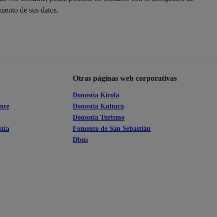
Ayuda a la tramitación
miento de sus datos.
Otras páginas web corporativas
Donostia Kirola
ante
Donostia Kultura
Donostia Turismo
tia
Fomento de San Sebastián
Dbus