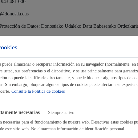
/ 943 481 000
Espacio público
o@donostia.eus
Protección de Datos: Donostiako Udaleko Datu Babeserako Ordezkari
tratamiento:
cookies
Euskera
nformación personal relativa a las personas representantes de los clubes 
 espacios que realizan estas entidades a través de la tarjeta ciudadana de
ste puede almacenar o recuperar información en su navegador (normalmente, en 
persona de la entidad).
 usted, sus preferencias o el dispositivo, y se usa principalmente para garantiza
servación:
ión no puede identificarle directamente, y puede bloquear algunos tipos de coo
ar. Sin embargo, bloquear algunos tipos de cookies puede afectar a su experienci
Desarrollo económic
nales objeto del presente tratamiento se conservarán durante el tiempo 
ecerle.
Consulte la Política de cookies
 las posibles responsabilidades que se pudieran derivar de dicha finalida
rchivos y documentación.
ctamente necesarias
Siempre activo
n necesarias para el funcionamiento de nuestra web. Desactivar estas cookies pu
Igualdad, derechos 
de este sitio web. No almacenan información de identificación personal.
 del RGPD: el tratamiento es necesario para el cumplimiento de una misi
esponsable del tratamiento: - Artículo 25.2.l) de la Ley 7/1985, de 2 de 