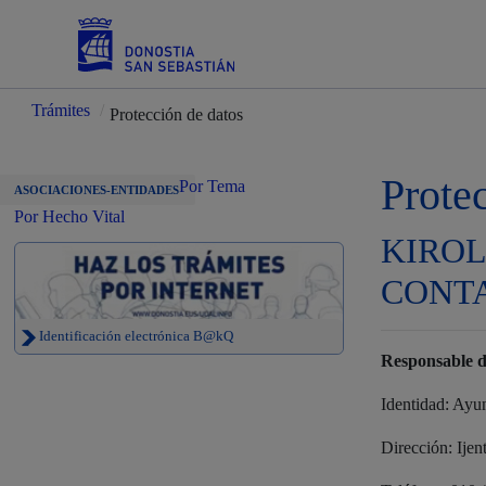
Trámites
/
Protección de datos
Servicios
Prote
Por Tema
ASOCIACIONES-ENTIDADES
Por Hecho Vital
KIROL
Padrón y asuntos personales
CONT
Identificación electrónica B@kQ
Responsable d
Servicios sociales
Identidad: Ayu
Dirección: Ijen