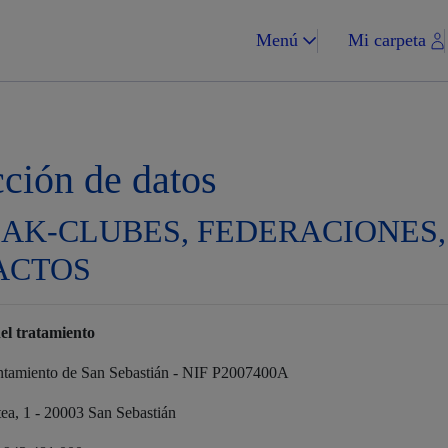
Menú
Mi carpeta
cción de datos
AK-CLUBES, FEDERACIONES,
Impuestos y multa
ACTOS
el tratamiento
Vivienda y urba
ntamiento de San Sebastián - NIF P2007400A
tea, 1 - 20003 San Sebastián