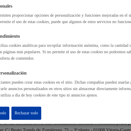
onales
 abril, de Instituciones Locales de Euskadi.
rmiten proporcionar opciones de personalización y funciones mejoradas en el s
Cultura
ermite el uso de estas cookies, puede que algunos de estos servicios no funcio
s legalmente y que sean de aplicación en el ámbito de este tratamiento.
endimiento
tiliza cookies analíticas para recopilar información anónima, como la cantidad d
as páginas más populares. Si no permite el uso de estas cookies no podremos saber
ectadas tienen derecho a obtener confirmación sobre si el Ayuntamient
Turismo
oferta de contenidos.
a solicitar:
 sus datos personales.
rsonalización
ación de los datos inexactos o incompletos.
n de sus datos cuando, entre otros motivos, los datos ya no sean necesar
iantes pueden crear estas cookies en el sitio. Dichas compañías pueden usarlas p
ón del tratamiento de sus datos, en cuyo caso, sólo serán conservados po
rarle anuncios personalizados en otros sitios sin almacenar directamente inform
n al tratamiento de sus datos, en cuyo caso, el Ayuntamiento dejará de tr
a de posibles reclamaciones.
utiliza a día de hoy cookies de este tipo ni anuncios ajenos.
odrán ejercitarse
vía on line
o presencial ante el Ayuntamiento, como Re
lidad
Administración municip
todo
Rechazar todo
as
Tablón de anuncios oficia
cio de sus derechos no ha sido debidamente atendida o atendido, podrá 
ón: C/ Beato Tomás de Zumárraga, 71 – 3ª planta - 01008 Vitoria-Gastei