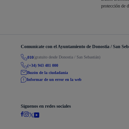
Descubre la ciudad
Aviso
protección de d
La ciudad futura
Agend
Comunícate con el Ayuntamiento de Donostia / San Seb
(gratuito desde Donostia / San Sebastián)
010
(+34) 943 481 000
Buzón de la ciudadanía
Informar de un error en la web
Síguenos en redes sociales