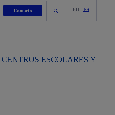
EU
ES
Buscar
Contacto
 CENTROS ESCOLARES Y
s
nismo