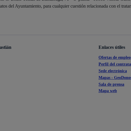
s
Calendario fiscal
atos del Ayuntamiento, para cualquier cuestión relacionada con el trata
a cultural
Portal de transparencia
astián
Enlaces útiles
Ofertas de empleo
Perfil del contrat
Sede electrónica
Mapas - GeoDonos
Sala de prensa
Mapa web