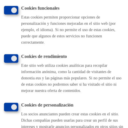
contacto con el delegado/a de protección de datos del
Cookies funcionales
Ayuntamiento, para cualquier cuestión relacionada con el
tratamiento de sus datos.
Estas cookies permiten proporcionar opciones de
personalización y funciones mejoradas en el sitio web (por
ejemplo, el idioma). Si no permite el uso de estas cookies,
puede que algunos de estos servicios no funcionen
correctamente.
Comunícate con el Ayuntamiento de Donostia / San
Sebastián
Cookies de rendimiento
(gratuito desde Donostia / San Sebastián)
010
Este sitio web utiliza cookies analíticas para recopilar
(+34) 943 481 000
información anónima, como la cantidad de visitantes de
Buzón de la ciudadanía
donostia.eus y las páginas más populares. Si no permite el uso
Informar de un error en la web
de estas cookies no podremos saber si ha visitado el sitio ni
mejorar nuestra oferta de contenidos.
Enlaces útiles
Cookies de personalización
Ofertas de empleo
Los socios anunciantes pueden crear estas cookies en el sitio.
Perfil del contratante
Dichas compañías pueden usarlas para crear un perfil de sus
Sede electrónica
intereses y mostrarle anuncios personalizados en otros sitios sin