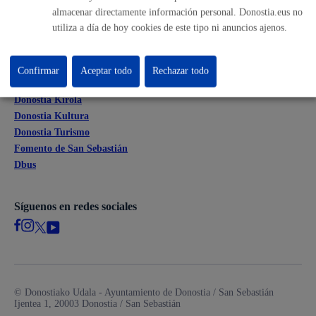
Mapas - GeoDonostia
almacenar directamente información personal. Donostia.eus no
Sala de prensa
utiliza a día de hoy cookies de este tipo ni anuncios ajenos.
Mapa web
Confirmar
Aceptar todo
Rechazar todo
Otras páginas web corporativas
Donostia Kirola
Donostia Kultura
Donostia Turismo
Fomento de San Sebastián
Dbus
Síguenos en redes sociales
© Donostiako Udala - Ayuntamiento de Donostia / San Sebastián
Ijentea 1, 20003 Donostia / San Sebastián