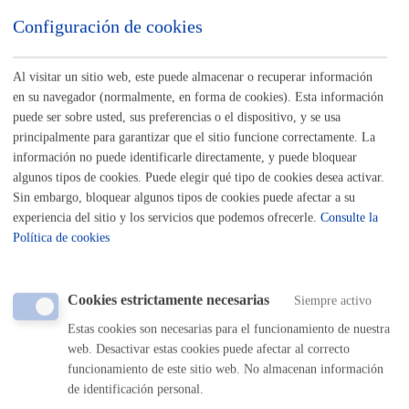
si el Ayuntamiento de San Sebastián está tratando sus datos
Configuración de cookies
personales. Además, tendrán derecho a solicitar:
El acceso a sus datos personales.
La rectificación de los datos inexactos o incompletos.
Al visitar un sitio web, este puede almacenar o recuperar información
La supresión de sus datos cuando, entre otros motivos, los datos
en su navegador (normalmente, en forma de cookies). Esta información
ya no sean necesarios para las finalidades para las cuales fueron
recabados.
puede ser sobre usted, sus preferencias o el dispositivo, y se usa
La limitación del tratamiento de sus datos, en cuyo caso, sólo
principalmente para garantizar que el sitio funcione correctamente. La
serán conservados por el Ayuntamiento para el ejercicio o la
información no puede identificarle directamente, y puede bloquear
defensa de reclamaciones.
La oposición al tratamiento de sus datos, en cuyo caso, el
algunos tipos de cookies. Puede elegir qué tipo de cookies desea activar.
Ayuntamiento dejará de tratar los datos, salvo por motivos
Sin embargo, bloquear algunos tipos de cookies puede afectar a su
legítimos imperiosos, o el ejercicio o la defensa de posibles
experiencia del sitio y los servicios que podemos ofrecerle.
Consulte la
reclamaciones.
Política de cookies
Los derechos podrán ejercitarse
vía on line
o presencial ante el
Ayuntamiento, como Responsable del tratamiento, o en su caso,
ante el Encargado del tratamiento.
Cookies estrictamente necesarias
Siempre activo
Estas cookies son necesarias para el funcionamiento de nuestra
Si en el ejercicio de sus derechos no ha sido debidamente atendida o
web. Desactivar estas cookies puede afectar al correcto
atendido, podrá presentar una reclamación ante la Agencia Vasca de
funcionamiento de este sitio web. No almacenan información
Protección de Datos. Dirección: C/ Beato Tomás de Zumárraga, 71
de identificación personal.
– 3ª planta - 01008 Vitoria-Gasteiz. No obstante, podrá ponerse en