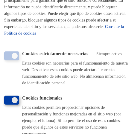
principalmente para garantizar que el sitio funcione correctamente. La
Impulso Económico
información no puede identificarle directamente, y puede bloquear
algunos tipos de cookies. Puede elegir qué tipo de cookies desea activar.
Sin embargo, bloquear algunos tipos de cookies puede afectar a su
experiencia del sitio y los servicios que podemos ofrecerle.
Consulte la
Política de cookies
Inscripciones - Registros
Cookies estrictamente necesarias
Siempre activo
Estas cookies son necesarias para el funcionamiento de nuestra
web. Desactivar estas cookies puede afectar al correcto
Licencias - Autorizaciones
funcionamiento de este sitio web. No almacenan información
de identificación personal.
Cookies funcionales
Estas cookies permiten proporcionar opciones de
Relaciones con la ciudadanía
personalización y funciones mejoradas en el sitio web (por
ejemplo, el idioma). Si no permite el uso de estas cookies,
puede que algunos de estos servicios no funcionen
correctamente.