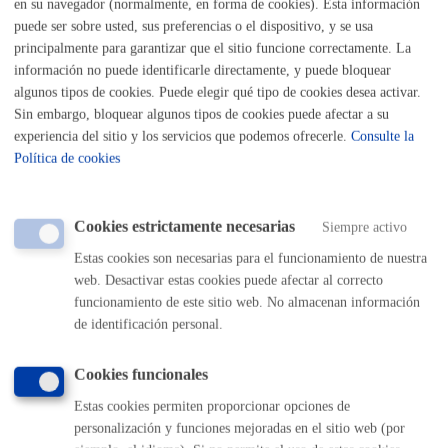
en su navegador (normalmente, en forma de cookies). Esta información
Listado completo de Trámites
puede ser sobre usted, sus preferencias o el dispositivo, y se usa
principalmente para garantizar que el sitio funcione correctamente. La
Reserva o cesión de instalaciones
información no puede identificarle directamente, y puede bloquear
algunos tipos de cookies. Puede elegir qué tipo de cookies desea activar.
Reserva de la Sala de Prensa abierta
Sin embargo, bloquear algunos tipos de cookies puede afectar a su
experiencia del sitio y los servicios que podemos ofrecerle.
Consulte la
Política de cookies
ONLINE
PRESENCIAL
TELÉFONO
Cookies estrictamente necesarias
Siempre activo
MÁQUINA
Estas cookies son necesarias para el funcionamiento de nuestra
web. Desactivar estas cookies puede afectar al correcto
funcionamiento de este sitio web. No almacenan información
Volver al índice
Volver atrás
de identificación personal.
Cookies funcionales
Comunícate con el Ayuntamiento de Donostia / San
Estas cookies permiten proporcionar opciones de
Sebastián
personalización y funciones mejoradas en el sitio web (por