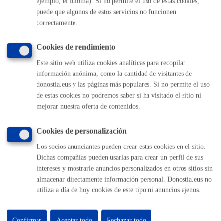
ejemplo, el idioma). Si no permite el uso de estas cookies,
(gratuito desde Donostia / San Sebastián)
010
puede que algunos de estos servicios no funcionen
(+34) 943 481 000
correctamente.
Buzón de la ciudadanía
Informar de un error en la web
Cookies de rendimiento
Este sitio web utiliza cookies analíticas para recopilar
Enlaces útiles
información anónima, como la cantidad de visitantes de
donostia.eus y las páginas más populares. Si no permite el uso
Ofertas de empleo
de estas cookies no podremos saber si ha visitado el sitio ni
Perfil del contratante
mejorar nuestra oferta de contenidos.
Sede electrónica
Mapas - GeoDonostia
Cookies de personalización
Sala de prensa
Mapa web
Los socios anunciantes pueden crear estas cookies en el sitio.
Dichas compañías pueden usarlas para crear un perfil de sus
intereses y mostrarle anuncios personalizados en otros sitios sin
Otras páginas web corporativas
almacenar directamente información personal. Donostia.eus no
utiliza a día de hoy cookies de este tipo ni anuncios ajenos.
Donostia Kirola
Donostia Kultura
Donostia Turismo
Confirmar
Aceptar todo
Rechazar todo