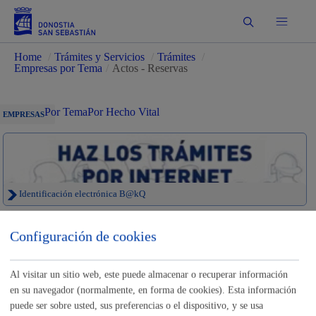
Buscar
Home
/
Trámites y Servicios
/
Trámites
/
Empresas por Tema
/
Actos - Reservas
Por Tema
Por Hecho Vital
EMPRESAS
Identificación electrónica B@kQ
Trámites para Empresas
Configuración de cookies
Sede electrónica
Nota legal
Al visitar un sitio web, este puede almacenar o recuperar información
en su navegador (normalmente, en forma de cookies). Esta información
Buscar
puede ser sobre usted, sus preferencias o el dispositivo, y se usa