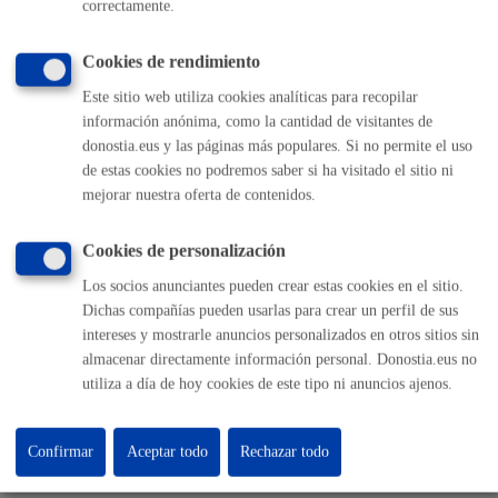
Informar de un error en la web
correctamente.
Cookies de rendimiento
Enlaces útiles
Este sitio web utiliza cookies analíticas para recopilar
Ofertas de empleo
información anónima, como la cantidad de visitantes de
Perfil del contratante
donostia.eus y las páginas más populares. Si no permite el uso
Sede electrónica
de estas cookies no podremos saber si ha visitado el sitio ni
Mapas - GeoDonostia
mejorar nuestra oferta de contenidos.
Sala de prensa
Mapa web
Cookies de personalización
Los socios anunciantes pueden crear estas cookies en el sitio.
Otras páginas web corporativas
Dichas compañías pueden usarlas para crear un perfil de sus
intereses y mostrarle anuncios personalizados en otros sitios sin
Donostia Kirola
almacenar directamente información personal. Donostia.eus no
Donostia Kultura
utiliza a día de hoy cookies de este tipo ni anuncios ajenos.
Donostia Turismo
Fomento de San Sebastián
Dbus
Confirmar
Aceptar todo
Rechazar todo