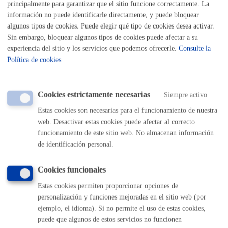
principalmente para garantizar que el sitio funcione correctamente. La
Listado completo de Trámites
información no puede identificarle directamente, y puede bloquear
algunos tipos de cookies. Puede elegir qué tipo de cookies desea activar.
Sin embargo, bloquear algunos tipos de cookies puede afectar a su
Actos - Reservas
experiencia del sitio y los servicios que podemos ofrecerle.
Consulte la
Política de cookies
Reserva o cesión de instalaciones
Cookies estrictamente necesarias
Siempre activo
Estas cookies son necesarias para el funcionamiento de nuestra
Volver al índice
Volver atrás
web. Desactivar estas cookies puede afectar al correcto
funcionamiento de este sitio web. No almacenan información
de identificación personal.
Comunícate con el Ayuntamiento de Donostia / San
Sebastián
Cookies funcionales
Estas cookies permiten proporcionar opciones de
(gratuito desde Donostia / San Sebastián)
010
personalización y funciones mejoradas en el sitio web (por
(+34) 943 481 000
ejemplo, el idioma). Si no permite el uso de estas cookies,
Buzón de la ciudadanía
puede que algunos de estos servicios no funcionen