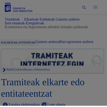
Bilatu
Tramiteak
/
Elkarteak-Entitateak Gaiaren arabera
/
Izen emateak-Erregistroak
/
Kontsumoa eta Ingurumena arloekin lotutako jarduerak
Gaiaren arabera
Bizi-egoeraren arabera
ELKARTEAK-ENTITATEAK
B@kQ identifikazio elektronikoa
Tramiteak elkarte edo
entitateentzat
Egoitza elektronikoa
Lege oharra