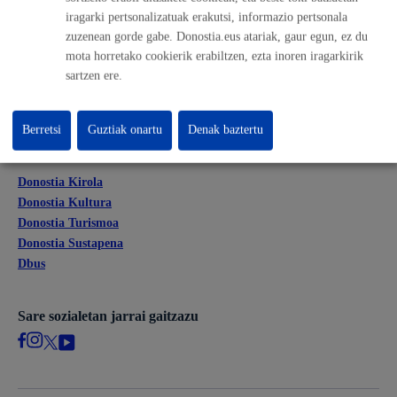
iragarki pertsonalizatuak erakutsi, informazio pertsonala
Kontratatzailaren profila
zuzenean gorde gabe. Donostia.eus atariak, gaur egun, ez du
Egoitza elektronikoa
mota horretako cookierik erabiltzen, ezta inoren iragarkirik
Mapak - GeoDonostia
sartzen ere.
Prentsa aretoa
Web-mapa
Berretsi
Guztiak onartu
Denak baztertu
Beste webgune korporatibo batzuk
Donostia Kirola
Donostia Kultura
Donostia Turismoa
Donostia Sustapena
Dbus
Sare sozialetan jarrai gaitzazu