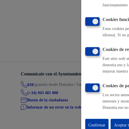
funcionamiento 
Inscripción
Movilidad
Cookies funci
Estas cookies pe
idioma). Si no p
Volver a
Seguridad ciudadana y emergencias
Cookies de r
Este sitio web u
donostia.eus y l
mejorar nuestra 
Comunícate con el Ayuntamiento de Donostia / San Seb
Salud Pública, animales y consumo
(gratuito desde Donostia / San Sebastián)
010
Cookies de pe
(+34) 943 481 000
Los socios anunc
Buzón de la ciudadanía
intereses y most
Informar de un error en la web
Donostia.eus no 
Infancia y juventud
Confirmar
Aceptar 