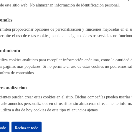
de este sitio web. No almacenan información de identificación personal.
 a conciertos escolares
Espacio público
onales
rmiten proporcionar opciones de personalización y funciones mejoradas en el s
ermite el uso de estas cookies, puede que algunos de estos servicios no funcio
l índice
Volver atrás
Euskera
endimiento
tiliza cookies analíticas para recopilar información anónima, como la cantidad d
as páginas más populares. Si no permite el uso de estas cookies no podremos saber
oferta de contenidos.
astián
Enlaces útiles
Desarrollo económic
Ofertas de empleo
rsonalización
Perfil del contrat
iantes pueden crear estas cookies en el sitio. Dichas compañías pueden usarlas p
Sede electrónica
rarle anuncios personalizados en otros sitios sin almacenar directamente inform
Mapas - GeoDonos
utiliza a día de hoy cookies de este tipo ni anuncios ajenos.
Sala de prensa
Igualdad, derechos 
Mapa web
todo
Rechazar todo