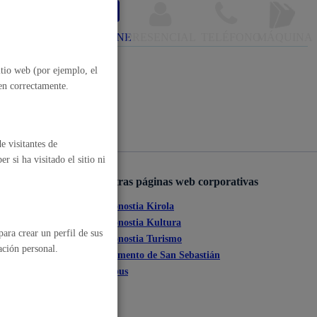
, residuos y medioambiente
ONLINE
PRESENCIAL
TELÉFONO
MÁQUINA
itio web (por ejemplo, el
nen correctamente.
e visitantes de
 si ha visitado el sitio ni
Otras páginas web corporativas
o y empleo
Donostia Kirola
ante
Donostia Kultura
ara crear un perfil de sus
Donostia Turismo
ación personal.
tia
Fomento de San Sebastián
Dbus
humanos y convivencia