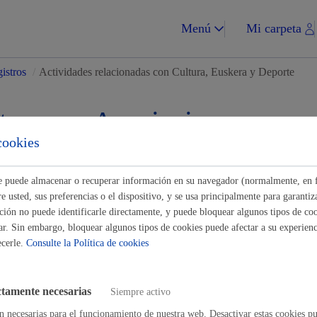
Menú
Mi carpeta
gistros
/
Actividades relacionadas con Cultura, Euskera y Deporte
tes para Asociaciones-
cookies
ades
Impuestos y multa
ste puede almacenar o recuperar información en su navegador (normalmente, en 
 usted, sus preferencias o el dispositivo, y se usa principalmente para garantiza
Buscar
ión no puede identificarle directamente, y puede bloquear algunos tipos de coo
ar. Sin embargo, bloquear algunos tipos de cookies puede afectar a su experienci
es relacionadas con Cultura, Euskera y Deporte
ecerle.
Consulte la Política de cookies
Vivienda y urba
orrección y traducción de textos breves
ctamente necesarias
Siempre activo
n necesarias para el funcionamiento de nuestra web. Desactivar estas cookies pu