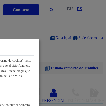
EU
ES
Buscar
Contacto
Nota legal
Sede electrónica
s
forma de cookies). Esta
r que el sitio funcione
Listado completo de Trámites
kies. Puede elegir qué
a del sitio y los
nismo
ONLINE
PRESENCIAL
TELÉFONO
MÁQUINA
ede afectar al correcto