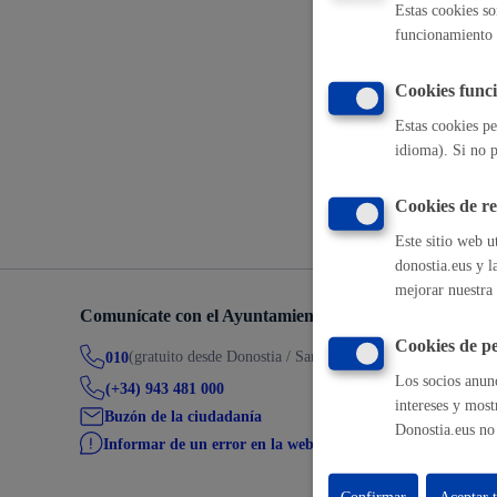
Estas cookies so
funcionamiento 
Movilidad
Visitas de 
Cookies funci
Estas cookies pe
idioma). Si no p
Volver a
Seguridad ciudadana y emergencias
Cookies de r
Este sitio web u
donostia.eus y l
mejorar nuestra 
Salud Pública, animales y consumo
Comunícate con el Ayuntamiento de Donostia / San Seb
Cookies de pe
(gratuito desde Donostia / San Sebastián)
010
Los socios anunc
(+34) 943 481 000
intereses y most
Buzón de la ciudadanía
Donostia.eus no 
Infancia y juventud
Informar de un error en la web