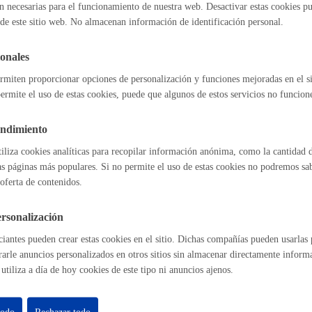
n necesarias para el funcionamiento de nuestra web. Desactivar estas cookies pu
de este sitio web. No almacenan información de identificación personal.
Espacio público
grupos de escolares al Parque de Bomberos
onales
rmiten proporcionar opciones de personalización y funciones mejoradas en el s
ermite el uso de estas cookies, puede que algunos de estos servicios no funcio
l índice
Volver atrás
Euskera
endimiento
tiliza cookies analíticas para recopilar información anónima, como la cantidad d
as páginas más populares. Si no permite el uso de estas cookies no podremos saber
oferta de contenidos.
Desarrollo económic
astián
Enlaces útiles
rsonalización
Ofertas de empleo
Perfil del contrat
iantes pueden crear estas cookies en el sitio. Dichas compañías pueden usarlas p
rarle anuncios personalizados en otros sitios sin almacenar directamente inform
Sede electrónica
utiliza a día de hoy cookies de este tipo ni anuncios ajenos.
Mapas - GeoDonos
Igualdad, derechos 
Sala de prensa
Mapa web