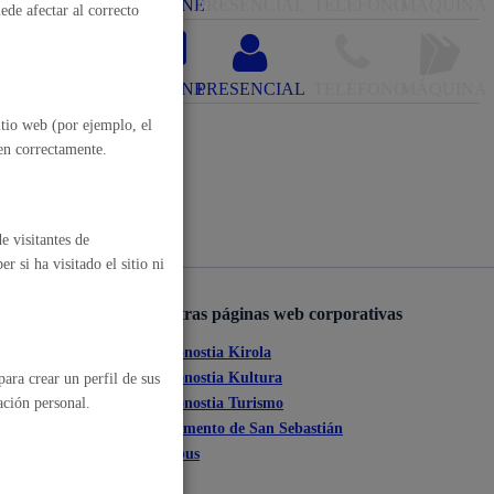
ONLINE
PRESENCIAL
TELÉFONO
MÁQUINA
ede afectar al correcto
, residuos y medioambiente
ONLINE
PRESENCIAL
TELÉFONO
MÁQUINA
itio web (por ejemplo, el
nen correctamente.
e visitantes de
 si ha visitado el sitio ni
o y empleo
Otras páginas web corporativas
Donostia Kirola
ante
Donostia Kultura
ara crear un perfil de sus
ación personal.
Donostia Turismo
tia
Fomento de San Sebastián
humanos y convivencia
Dbus