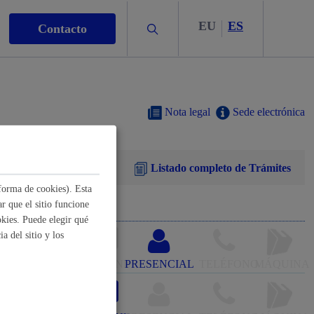
EU
ES
Buscar
Contacto
Nota legal
Sede electrónica
Listado completo de Trámites
s
forma de cookies). Esta
r que el sitio funcione
kies. Puede elegir qué
a del sitio y los
nismo
ONLINE
PRESENCIAL
TELÉFONO
MÁQUINA