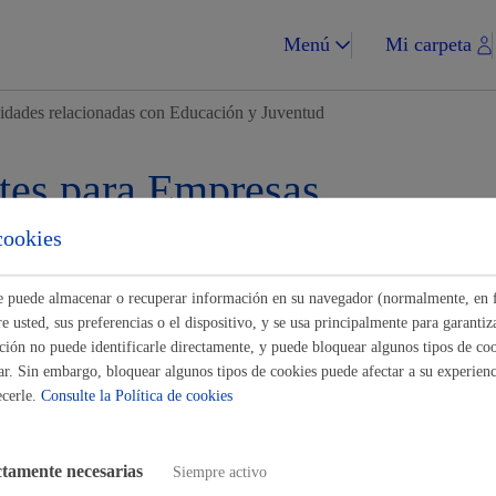
Menú
Mi carpeta
idades relacionadas con Educación y Juventud
tes para Empresas
cookies
Impuestos y multa
Buscar
ste puede almacenar o recuperar información en su navegador (normalmente, en 
es relacionadas con Educación y Juventud
 usted, sus preferencias o el dispositivo, y se usa principalmente para garantiza
ión no puede identificarle directamente, y puede bloquear algunos tipos de coo
ar. Sin embargo, bloquear algunos tipos de cookies puede afectar a su experienci
dibujos: Certamen infantil y juvenil de Arte y Derechos Humanos
ecerle.
Consulte la Política de cookies
Vivienda y urba
 a conciertos escolares
ctamente necesarias
Siempre activo