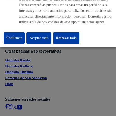
Dichas compañías pueden usarlas para crear un perfil de sus
Ofertas de empleo
intereses y mostrarle anuncios personalizados en otros sitios sin
Perfil del contratante
almacenar directamente información personal. Donostia.eus no
Sede electrónica
utiliza a día de hoy cookies de este tipo ni anuncios ajenos.
Mapas - GeoDonostia
Sala de prensa
Mapa web
Confirmar
Aceptar todo
Rechazar todo
Otras páginas web corporativas
Donostia Kirola
Donostia Kultura
Donostia Turismo
Fomento de San Sebastián
Dbus
Síguenos en redes sociales