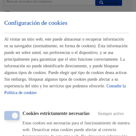
Buscar
Listado completo de Trámites
Configuración de cookies
Actividades relacionadas con Igualdad,
Cooperación, Derechos Humanos y
Al visitar un sitio web, este puede almacenar o recuperar información
Diversidad Cultural
en su navegador (normalmente, en forma de cookies). Esta información
puede ser sobre usted, sus preferencias o el dispositivo, y se usa
Entrega de dibujos: Certamen infantil y juvenil de Arte y
principalmente para garantizar que el sitio funcione correctamente. La
Derechos Humanos
información no puede identificarle directamente, y puede bloquear
algunos tipos de cookies. Puede elegir qué tipo de cookies desea activar.
ONLINE
Sin embargo, bloquear algunos tipos de cookies puede afectar a su
experiencia del sitio y los servicios que podemos ofrecerle.
Consulte la
PRESENCIAL
Política de cookies
TELÉFONO
MÁQUINA
Cookies estrictamente necesarias
Siempre activo
Inscripciones: actividades relacionadas con Cooperación,
Estas cookies son necesarias para el funcionamiento de nuestra
Derechos Humanos y Diversidad Cultural
web. Desactivar estas cookies puede afectar al correcto