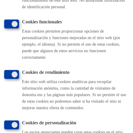
funcionamiento de este sitio web. No almacenan información
ONLINE
de identificación personal.
PRESENCIAL
TELÉFONO
Cookies funcionales
MÁQUINA
Estas cookies permiten proporcionar opciones de
personalización y funciones mejoradas en el sitio web (por
ejemplo, el idioma). Si no permite el uso de estas cookies,
Volver al índice
Volver atrás
puede que algunos de estos servicios no funcionen
correctamente.
Comunícate con el Ayuntamiento de Donostia / San
Cookies de rendimiento
Sebastián
Este sitio web utiliza cookies analíticas para recopilar
información anónima, como la cantidad de visitantes de
(gratuito desde Donostia / San Sebastián)
010
donostia.eus y las páginas más populares. Si no permite el uso
(+34) 943 481 000
de estas cookies no podremos saber si ha visitado el sitio ni
Buzón de la ciudadanía
mejorar nuestra oferta de contenidos.
Informar de un error en la web
Cookies de personalización
Enlaces útiles
Los socios anunciantes pueden crear estas cookies en el sitio.