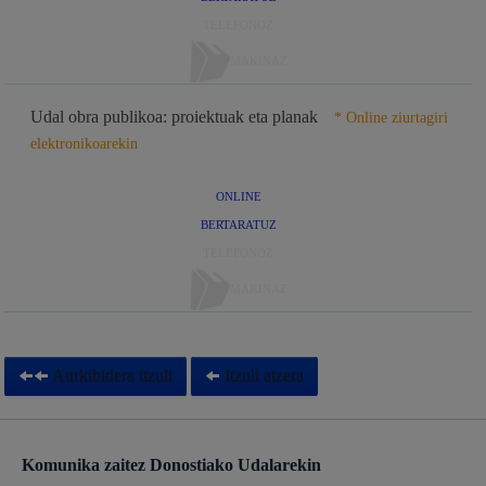
TELEFONOZ
MAKINAZ
Udal obra publikoa: proiektuak eta planak
* Online ziurtagiri
elektronikoarekin
ONLINE
BERTARATUZ
TELEFONOZ
MAKINAZ
Aurkibidera itzuli
Itzuli atzera
Komunika zaitez Donostiako Udalarekin