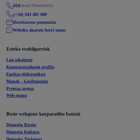
(doan Donostiatik)
010
(+34) 943 481 000
Herritarren postontzia
Webeko akatsen berri eman
Esteka erabilgarriak
Lan eskaintza
Kontratatzailaren profila
Egoitza elektronikoa
Mapak - GeoDonostia
Prentsa aretoa
Web-mapa
Beste webgune korporatibo batzuk
Donostia Kirola
Donostia Kultura
Donostia Turismoa