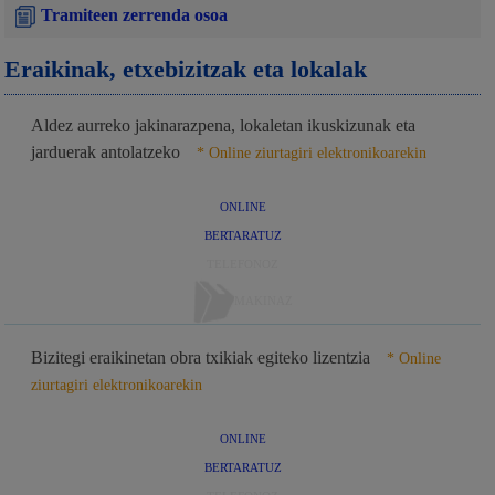
Tramiteen zerrenda osoa
Eraikinak, etxebizitzak eta lokalak
Aldez aurreko jakinarazpena, lokaletan ikuskizunak eta
jarduerak antolatzeko
* Online ziurtagiri elektronikoarekin
ONLINE
BERTARATUZ
TELEFONOZ
MAKINAZ
Bizitegi eraikinetan obra txikiak egiteko lizentzia
* Online
ziurtagiri elektronikoarekin
ONLINE
BERTARATUZ