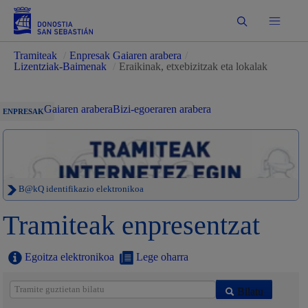
Bilatu
Tramiteak
/
Enpresak Gaiaren arabera
/
Lizentziak-Baimenak
/
Eraikinak, etxebizitzak eta lokalak
Gaiaren arabera
Bizi-egoeraren arabera
ENPRESAK
B@kQ identifikazio elektronikoa
Tramiteak enpresentzat
Egoitza elektronikoa
Lege oharra
Bilatu