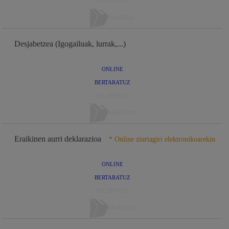
TELEFONOZ
MAKINAZ
Desjabetzea (Igogailuak, lurrak,...)
ONLINE
BERTARATUZ
TELEFONOZ
MAKINAZ
Eraikinen aurri deklarazioa
* Online ziurtagiri elektronikoarekin
ONLINE
BERTARATUZ
TELEFONOZ
MAKINAZ