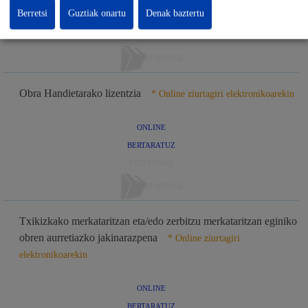
Berretsi
Guztiak onartu
Denak baztertu
BERTARATUZ
TELEFONOZ
MAKINAZ
Obra Handietarako lizentzia
* Online ziurtagiri elektronikoarekin
ONLINE
BERTARATUZ
TELEFONOZ
MAKINAZ
Txikizkako merkataritzan eta/edo zerbitzu merkataritzan eginiko
obren aurretiazko jakinarazpena
* Online ziurtagiri
elektronikoarekin
ONLINE
BERTARATUZ