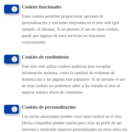
Cookies funcionales
Estas cookies permiten proporcionar opciones de
Volver al índice
Volver atrás
personalización y funciones mejoradas en el sitio web (por
ejemplo, el idioma). Si no permite el uso de estas cookies,
puede que algunos de estos servicios no funcionen
Comunícate con el Ayuntamiento de Donostia / San
correctamente.
Sebastián
Cookies de rendimiento
(gratuito desde Donostia / San Sebastián)
010
Este sitio web utiliza cookies analíticas para recopilar
(+34) 943 481 000
información anónima, como la cantidad de visitantes de
Buzón de la ciudadanía
donostia.eus y las páginas más populares. Si no permite el uso
Informar de un error en la web
de estas cookies no podremos saber si ha visitado el sitio ni
mejorar nuestra oferta de contenidos.
Enlaces útiles
Cookies de personalización
Ofertas de empleo
Los socios anunciantes pueden crear estas cookies en el sitio.
Perfil del contratante
Dichas compañías pueden usarlas para crear un perfil de sus
Sede electrónica
intereses y mostrarle anuncios personalizados en otros sitios sin
Mapas - GeoDonostia