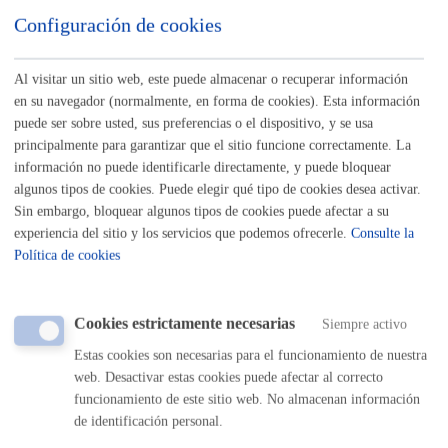
Listado completo de Trámites
Configuración de cookies
Mercados y Ferias
Al visitar un sitio web, este puede almacenar o recuperar información
en su navegador (normalmente, en forma de cookies). Esta información
Autorizaciones para la venta ambulante
puede ser sobre usted, sus preferencias o el dispositivo, y se usa
principalmente para garantizar que el sitio funcione correctamente. La
ONLINE
información no puede identificarle directamente, y puede bloquear
PRESENCIAL
algunos tipos de cookies. Puede elegir qué tipo de cookies desea activar.
Sin embargo, bloquear algunos tipos de cookies puede afectar a su
TELÉFONO
experiencia del sitio y los servicios que podemos ofrecerle.
Consulte la
MÁQUINA
Política de cookies
Mercado la Bretxa: autorización y renovación de puestos de
venta de productos del país
Cookies estrictamente necesarias
Siempre activo
Estas cookies son necesarias para el funcionamiento de nuestra
ONLINE
web. Desactivar estas cookies puede afectar al correcto
PRESENCIAL
funcionamiento de este sitio web. No almacenan información
TELÉFONO
de identificación personal.
MÁQUINA