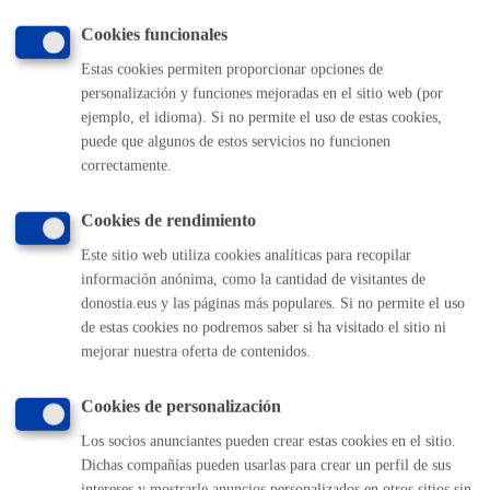
MÁQUINA
Cookies funcionales
Estas cookies permiten proporcionar opciones de
Volver al índice
Volver atrás
personalización y funciones mejoradas en el sitio web (por
ejemplo, el idioma). Si no permite el uso de estas cookies,
puede que algunos de estos servicios no funcionen
correctamente.
Comunícate con el Ayuntamiento de Donostia / San
Sebastián
Cookies de rendimiento
(gratuito desde Donostia / San Sebastián)
010
Este sitio web utiliza cookies analíticas para recopilar
(+34) 943 481 000
información anónima, como la cantidad de visitantes de
Buzón de la ciudadanía
donostia.eus y las páginas más populares. Si no permite el uso
Informar de un error en la web
de estas cookies no podremos saber si ha visitado el sitio ni
mejorar nuestra oferta de contenidos.
Enlaces útiles
Cookies de personalización
Ofertas de empleo
Los socios anunciantes pueden crear estas cookies en el sitio.
Perfil del contratante
Dichas compañías pueden usarlas para crear un perfil de sus
Sede electrónica
intereses y mostrarle anuncios personalizados en otros sitios sin