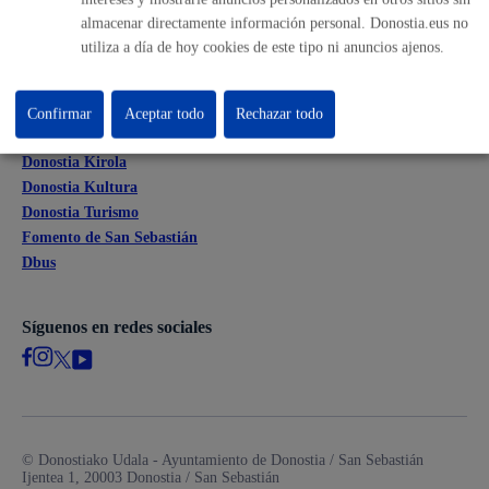
Mapas - GeoDonostia
almacenar directamente información personal. Donostia.eus no
Sala de prensa
utiliza a día de hoy cookies de este tipo ni anuncios ajenos.
Mapa web
Confirmar
Aceptar todo
Rechazar todo
Otras páginas web corporativas
Donostia Kirola
Donostia Kultura
Donostia Turismo
Fomento de San Sebastián
Dbus
Síguenos en redes sociales
© Donostiako Udala - Ayuntamiento de Donostia / San Sebastián
Ijentea 1, 20003 Donostia / San Sebastián