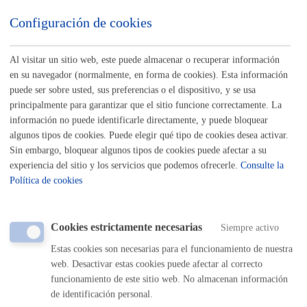
Listado completo de Trámites
Configuración de cookies
Mercados y Ferias
Al visitar un sitio web, este puede almacenar o recuperar información
en su navegador (normalmente, en forma de cookies). Esta información
Autorizaciones para la venta ambulante
puede ser sobre usted, sus preferencias o el dispositivo, y se usa
principalmente para garantizar que el sitio funcione correctamente. La
información no puede identificarle directamente, y puede bloquear
ONLINE
algunos tipos de cookies. Puede elegir qué tipo de cookies desea activar.
PRESENCIAL
Sin embargo, bloquear algunos tipos de cookies puede afectar a su
TELÉFONO
experiencia del sitio y los servicios que podemos ofrecerle.
Consulte la
MÁQUINA
Política de cookies
Mercado la Bretxa: autorización y renovación de puestos de
venta de productos del país
Cookies estrictamente necesarias
Siempre activo
Estas cookies son necesarias para el funcionamiento de nuestra
ONLINE
web. Desactivar estas cookies puede afectar al correcto
PRESENCIAL
funcionamiento de este sitio web. No almacenan información
TELÉFONO
de identificación personal.