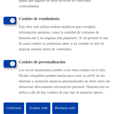
puede que algunos de estos servicios no funcionen
Buzón de la ciudadanía
correctamente.
Informar de un error en la web
Cookies de rendimiento
Enlaces útiles
Este sitio web utiliza cookies analíticas para recopilar
información anónima, como la cantidad de visitantes de
Ofertas de empleo
donostia.eus y las páginas más populares. Si no permite el uso
Perfil del contratante
de estas cookies no podremos saber si ha visitado el sitio ni
Sede electrónica
mejorar nuestra oferta de contenidos.
Mapas - GeoDonostia
Sala de prensa
Cookies de personalización
Mapa web
Los socios anunciantes pueden crear estas cookies en el sitio.
Dichas compañías pueden usarlas para crear un perfil de sus
Otras páginas web corporativas
intereses y mostrarle anuncios personalizados en otros sitios sin
almacenar directamente información personal. Donostia.eus no
Donostia Kirola
utiliza a día de hoy cookies de este tipo ni anuncios ajenos.
Donostia Kultura
Donostia Turismo
Fomento de San Sebastián
Confirmar
Aceptar todo
Rechazar todo
Dbus