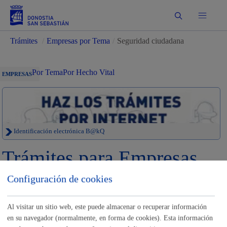
Buscar
Trámites
/
Empresas por Tema
/
Seguridad ciudadana
Por Tema
Por Hecho Vital
EMPRESAS
Identificación electrónica B@kQ
Trámites para Empresas
Configuración de cookies
Sede electrónica
Nota legal
Buscar
Al visitar un sitio web, este puede almacenar o recuperar información
en su navegador (normalmente, en forma de cookies). Esta información
Listado completo de Trámites