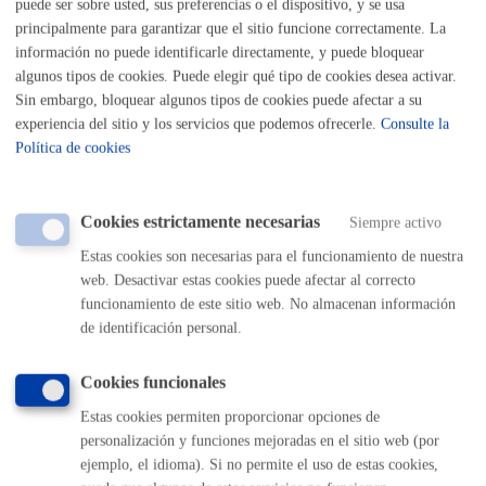
puede ser sobre usted, sus preferencias o el dispositivo, y se usa
principalmente para garantizar que el sitio funcione correctamente. La
información no puede identificarle directamente, y puede bloquear
algunos tipos de cookies. Puede elegir qué tipo de cookies desea activar.
Seguridad ciudadana
Sin embargo, bloquear algunos tipos de cookies puede afectar a su
experiencia del sitio y los servicios que podemos ofrecerle.
Consulte la
Denuncias
Política de cookies
Depósito Municipal de Vehículos
Cookies estrictamente necesarias
Siempre activo
Estas cookies son necesarias para el funcionamiento de nuestra
web. Desactivar estas cookies puede afectar al correcto
Volver al índice
Volver atrás
funcionamiento de este sitio web. No almacenan información
de identificación personal.
Comunícate con el Ayuntamiento de Donostia / San
Cookies funcionales
Sebastián
Estas cookies permiten proporcionar opciones de
personalización y funciones mejoradas en el sitio web (por
(gratuito desde Donostia / San Sebastián)
010
ejemplo, el idioma). Si no permite el uso de estas cookies,
(+34) 943 481 000