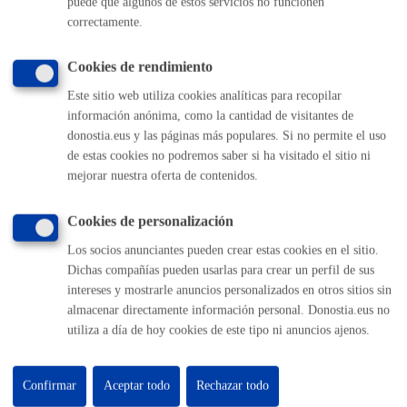
puede que algunos de estos servicios no funcionen
Buzón de la ciudadanía
correctamente.
Informar de un error en la web
Cookies de rendimiento
Enlaces útiles
Este sitio web utiliza cookies analíticas para recopilar
información anónima, como la cantidad de visitantes de
Ofertas de empleo
donostia.eus y las páginas más populares. Si no permite el uso
Perfil del contratante
de estas cookies no podremos saber si ha visitado el sitio ni
Sede electrónica
mejorar nuestra oferta de contenidos.
Mapas - GeoDonostia
Sala de prensa
Cookies de personalización
Mapa web
Los socios anunciantes pueden crear estas cookies en el sitio.
Dichas compañías pueden usarlas para crear un perfil de sus
Otras páginas web corporativas
intereses y mostrarle anuncios personalizados en otros sitios sin
almacenar directamente información personal. Donostia.eus no
Donostia Kirola
utiliza a día de hoy cookies de este tipo ni anuncios ajenos.
Donostia Kultura
Donostia Turismo
Fomento de San Sebastián
Confirmar
Aceptar todo
Rechazar todo
Dbus