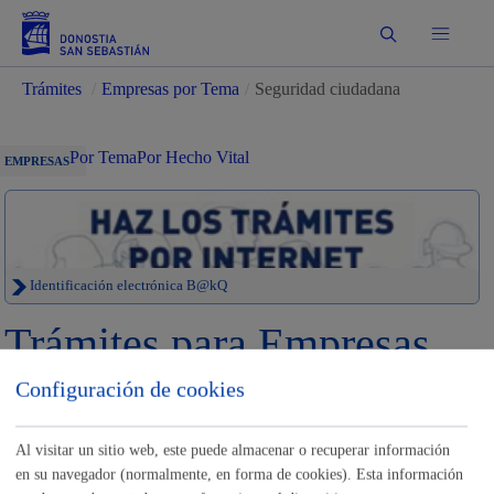
Buscar
Trámites
/
Empresas por Tema
/
Seguridad ciudadana
Por Tema
Por Hecho Vital
EMPRESAS
Identificación electrónica B@kQ
Trámites para Empresas
Configuración de cookies
Sede electrónica
Nota legal
Buscar
Al visitar un sitio web, este puede almacenar o recuperar información
en su navegador (normalmente, en forma de cookies). Esta información
Listado completo de Trámites