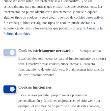
puede ser sobre usted, sus preferencias o el dispositivo, y se usa
principalmente para garantizar que el sitio funcione correctamente. La
información no puede identificarle directamente, y puede bloquear
algunos tipos de cookies. Puede elegir qué tipo de cookies desea activar.
Seguridad ciudadana
Sin embargo, bloquear algunos tipos de cookies puede afectar a su
experiencia del sitio y los servicios que podemos ofrecerle.
Consulte la
Denuncias
Política de cookies
Depósito Municipal de Vehículos
Cookies estrictamente necesarias
Siempre activo
Estas cookies son necesarias para el funcionamiento de nuestra
web. Desactivar estas cookies puede afectar al correcto
Volver al índice
Volver atrás
funcionamiento de este sitio web. No almacenan información
de identificación personal.
Comunícate con el Ayuntamiento de Donostia / San
Cookies funcionales
Sebastián
Estas cookies permiten proporcionar opciones de
personalización y funciones mejoradas en el sitio web (por
(gratuito desde Donostia / San Sebastián)
010
ejemplo, el idioma). Si no permite el uso de estas cookies,
(+34) 943 481 000