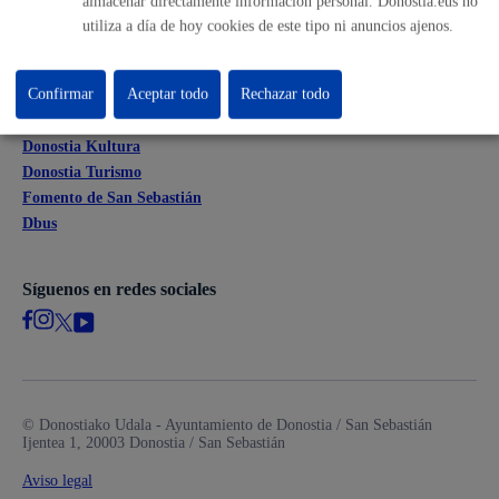
almacenar directamente información personal. Donostia.eus no
Mapa web
utiliza a día de hoy cookies de este tipo ni anuncios ajenos.
Otras páginas web corporativas
Confirmar
Aceptar todo
Rechazar todo
Donostia Kirola
Donostia Kultura
Donostia Turismo
Fomento de San Sebastián
Dbus
Síguenos en redes sociales
© Donostiako Udala - Ayuntamiento de Donostia / San Sebastián
Ijentea 1, 20003 Donostia / San Sebastián
Aviso legal