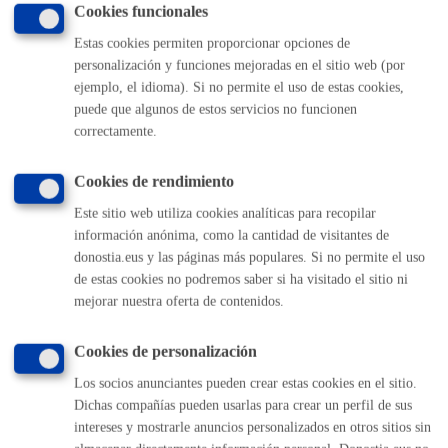
Cookies funcionales
Volver al índice
Volver atrás
Estas cookies permiten proporcionar opciones de
personalización y funciones mejoradas en el sitio web (por
ejemplo, el idioma). Si no permite el uso de estas cookies,
puede que algunos de estos servicios no funcionen
Comunícate con el Ayuntamiento de Donostia / San
correctamente.
Sebastián
(gratuito desde Donostia / San Sebastián)
010
Cookies de rendimiento
(+34) 943 481 000
Este sitio web utiliza cookies analíticas para recopilar
Buzón de la ciudadanía
información anónima, como la cantidad de visitantes de
Informar de un error en la web
donostia.eus y las páginas más populares. Si no permite el uso
de estas cookies no podremos saber si ha visitado el sitio ni
mejorar nuestra oferta de contenidos.
Enlaces útiles
Ofertas de empleo
Cookies de personalización
Perfil del contratante
Los socios anunciantes pueden crear estas cookies en el sitio.
Sede electrónica
Dichas compañías pueden usarlas para crear un perfil de sus
Mapas - GeoDonostia
intereses y mostrarle anuncios personalizados en otros sitios sin
Sala de prensa