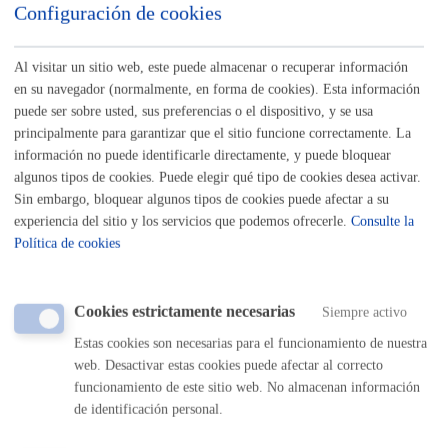
Configuración de cookies
Listado completo de Trámites
Depósito Municipal de Vehículos
Al visitar un sitio web, este puede almacenar o recuperar información
en su navegador (normalmente, en forma de cookies). Esta información
puede ser sobre usted, sus preferencias o el dispositivo, y se usa
Depósito Municipal: recuperación de bicicletas
principalmente para garantizar que el sitio funcione correctamente. La
información no puede identificarle directamente, y puede bloquear
ONLINE
algunos tipos de cookies. Puede elegir qué tipo de cookies desea activar.
PRESENCIAL
Sin embargo, bloquear algunos tipos de cookies puede afectar a su
TELÉFONO
experiencia del sitio y los servicios que podemos ofrecerle.
Consulte la
MÁQUINA
Política de cookies
Depósito Municipal: recuperación de vehículos
Cookies estrictamente necesarias
Siempre activo
ONLINE
Estas cookies son necesarias para el funcionamiento de nuestra
PRESENCIAL
web. Desactivar estas cookies puede afectar al correcto
TELÉFONO
funcionamiento de este sitio web. No almacenan información
de identificación personal.
MÁQUINA