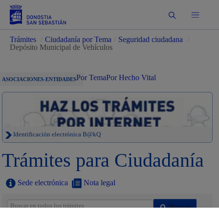
Buscar
Trámites
/
Ciudadanía por Tema
/
Seguridad ciudadana
/
Depósito Municipal de Vehículos
Por Tema
Por Hecho Vital
ASOCIACIONES-ENTIDADES
Identificación electrónica B@kQ
Trámites para Ciudadanía
Sede electrónica
Nota legal
Buscar