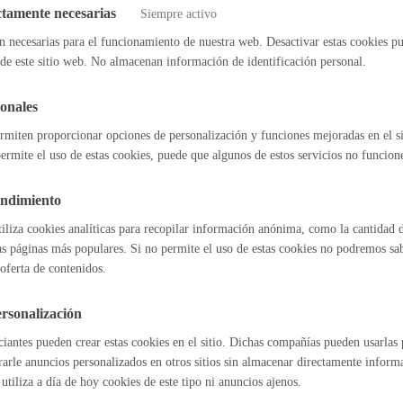
ctamente necesarias
Siempre activo
Espacio público
icipal de Vehículos
n necesarias para el funcionamiento de nuestra web. Desactivar estas cookies pu
de este sitio web. No almacenan información de identificación personal.
armas
onales
osos
rmiten proporcionar opciones de personalización y funciones mejoradas en el s
Euskera
ermite el uso de estas cookies, puede que algunos de estos servicios no funcio
endimiento
l índice
Volver atrás
tiliza cookies analíticas para recopilar información anónima, como la cantidad d
as páginas más populares. Si no permite el uso de estas cookies no podremos saber
Desarrollo económic
oferta de contenidos.
rsonalización
astián
Enlaces útiles
iantes pueden crear estas cookies en el sitio. Dichas compañías pueden usarlas p
Ofertas de empleo
Igualdad, derechos 
rarle anuncios personalizados en otros sitios sin almacenar directamente inform
Perfil del contrat
utiliza a día de hoy cookies de este tipo ni anuncios ajenos.
Sede electrónica