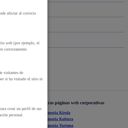
, residuos y medioambiente
ede afectar al correcto
itio web (por ejemplo, el
nen correctamente.
e visitantes de
 si ha visitado el sitio ni
o y empleo
Otras páginas web corporativas
ara crear un perfil de sus
Donostia Kirola
humanos y convivencia
ación personal.
ante
Donostia Kultura
Donostia Turismo