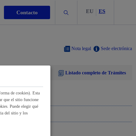
EU
ES
Buscar
Contacto
Nota legal
Sede electrónica
Listado completo de Trámites
s
forma de cookies). Esta
r que el sitio funcione
kies. Puede elegir qué
nismo
a del sitio y los