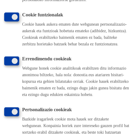
BERTARATUZ
TELEFONOZ
Cookie funtzionalak
MAKINAZ
Cookie hauek aukera ematen dute webgunean pertsonalizazio-
aukerak eta funtzioak hobetuta emateko (adibidez, hizkuntza).
Cookieak erabiltzeko baimenik ematen ez bada, baliteke
Aurkibidera itzuli
Itzuli atzera
zerbitzu horietako batzuek behar bezala ez funtzionatzea.
Errendimendu cookieak
Komunika zaitez Donostiako Udalarekin
Webgune honek cookie analitikoak erabiltzen ditu informazio
anonimoa biltzeko, hala nola: donostia.eus atariaren bisitari-
(doan Donostiatik)
010
kopurua eta gehien bilatutako orriak. Cookie hauek erabiltzeko
(+34) 943 481 000
baimenik ematen ez bada, ezingo dugu jakin gunea bisitatu den
eta ezingo dugu edukien eskaintza hobetu.
Herritarren postontzia
Webeko akatsen berri eman
Pertsonalizazio cookieak
Bazkide iragarleek cookie mota hauek sor ditzakete
Esteka erabilgarriak
webgunean. Konpainia horiek zure intereseko gauzen profil bat
Lan eskaintza
sortzeko erabil ditzakete cookieak, eta beste toki batzuetan