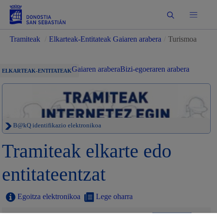
Bilatu
Tramiteak
/
Elkarteak-Entitateak Gaiaren arabera
/
Turismoa
Gaiaren arabera
Bizi-egoeraren arabera
ELKARTEAK-ENTITATEAK
B@kQ identifikazio elektronikoa
Tramiteak elkarte edo
entitateentzat
Egoitza elektronikoa
Lege oharra