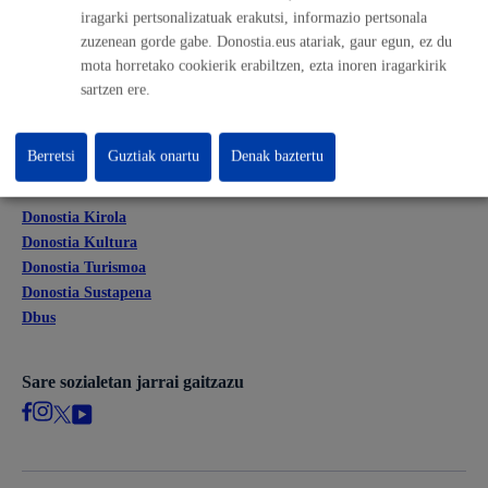
Kontratatzailaren profila
iragarki pertsonalizatuak erakutsi, informazio pertsonala
Egoitza elektronikoa
zuzenean gorde gabe. Donostia.eus atariak, gaur egun, ez du
Mapak - GeoDonostia
mota horretako cookierik erabiltzen, ezta inoren iragarkirik
sartzen ere.
Prentsa aretoa
Web-mapa
Berretsi
Guztiak onartu
Denak baztertu
Beste webgune korporatibo batzuk
Donostia Kirola
Donostia Kultura
Donostia Turismoa
Donostia Sustapena
Dbus
Sare sozialetan jarrai gaitzazu