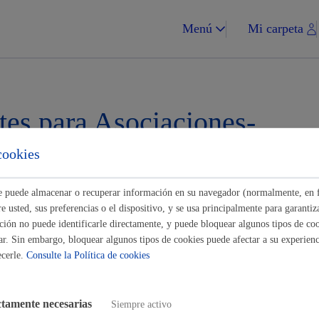
Menú
Mi carpeta
tes para Asociaciones-
ades
cookies
Impuestos y multa
ste puede almacenar o recuperar información en su navegador (normalmente, en 
Buscar
 usted, sus preferencias o el dispositivo, y se usa principalmente para garantiza
ión no puede identificarle directamente, y puede bloquear algunos tipos de coo
ar. Sin embargo, bloquear algunos tipos de cookies puede afectar a su experienci
ecerle.
Consulte la Política de cookies
Vivienda y urba
n para ocupar la vía pública con actividades, eventos,...
* Online con c
ctamente necesarias
Siempre activo