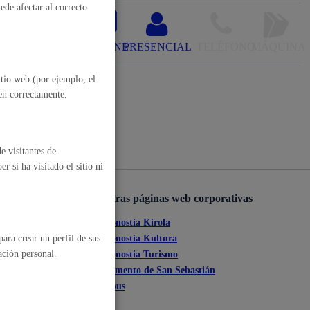
ede afectar al correcto
, residuos y medioambiente
e con certificado
ONLINE
PRESENCIAL
TELÉFONO
MÁQUINA
itio web (por ejemplo, el
nen correctamente.
e visitantes de
 si ha visitado el sitio ni
o y empleo
Otras páginas web corporativas
Donostia Kirola
ara crear un perfil de sus
ante
Donostia Kultura
ación personal.
Donostia Turismo
tia
Fomento de San Sebastián
humanos y convivencia
Dbus