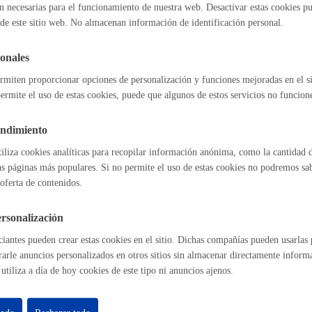
n necesarias para el funcionamiento de nuestra web. Desactivar estas cookies pu
de este sitio web. No almacenan información de identificación personal.
n para ocupar la vía pública con vehículo o accesos puntuales
Espacio público
* Onlin
onales
rmiten proporcionar opciones de personalización y funciones mejoradas en el s
ermite el uso de estas cookies, puede que algunos de estos servicios no funcio
l índice
Volver atrás
Euskera
endimiento
tiliza cookies analíticas para recopilar información anónima, como la cantidad d
as páginas más populares. Si no permite el uso de estas cookies no podremos saber
oferta de contenidos.
Desarrollo económic
astián
Enlaces útiles
rsonalización
Ofertas de empleo
iantes pueden crear estas cookies en el sitio. Dichas compañías pueden usarlas p
Perfil del contrat
rarle anuncios personalizados en otros sitios sin almacenar directamente inform
Sede electrónica
utiliza a día de hoy cookies de este tipo ni anuncios ajenos.
Mapas - GeoDonos
Igualdad, derechos 
Sala de prensa
Mapa web