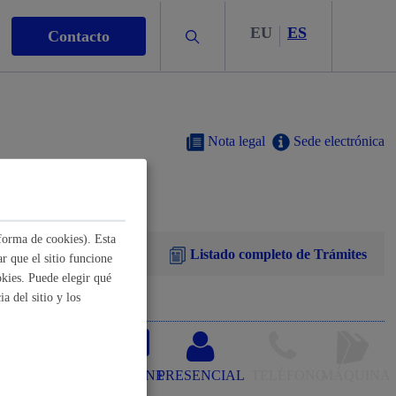
EU
ES
Buscar
Contacto
Nota legal
Sede electrónica
s
forma de cookies). Esta
Listado completo de Trámites
r que el sitio funcione
kies. Puede elegir qué
a del sitio y los
nismo
ertificado
ONLINE
PRESENCIAL
TELÉFONO
MÁQUINA