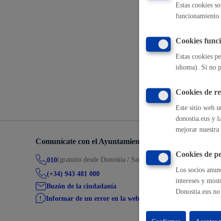
Estas cookies so
funcionamiento 
Autorizació
Movilidad
electrónico
Cookies funci
Estas cookies pe
idioma). Si no p
Volver a
Seguridad ciudadana y emergencias
Cookies de r
Este sitio web u
donostia.eus y l
mejorar nuestra 
Salud Pública, animales y consumo
Comunícate con el Ayuntamiento de Donostia / San Seb
Cookies de pe
(gratuito desde Donostia / San Sebastián)
010
Los socios anunc
(+34) 943 481 000
intereses y most
Buzón de la ciudadanía
Donostia.eus no 
Infancia y juventud
Informar de un error en la web