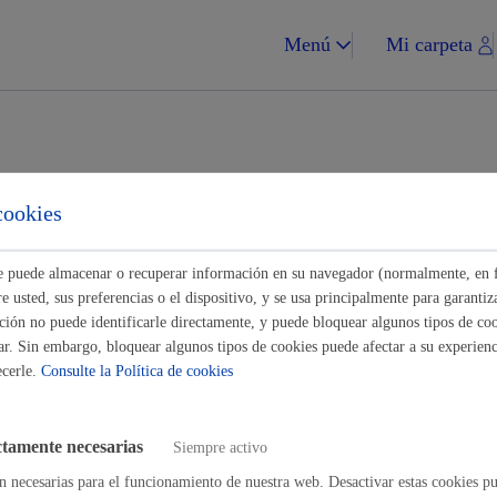
Menú
Mi carpeta
tes para Empresas
cookies
Impuestos y multa
Buscar
ste puede almacenar o recuperar información en su navegador (normalmente, en 
 usted, sus preferencias o el dispositivo, y se usa principalmente para garantiza
ión no puede identificarle directamente, y puede bloquear algunos tipos de coo
ar. Sin embargo, bloquear algunos tipos de cookies puede afectar a su experienci
ecerle.
Consulte la Política de cookies
n para ocupar la vía pública con actividades, eventos,...
* Online con c
Vivienda y urba
ctamente necesarias
Siempre activo
n para ocupar la vía pública con vehículo o accesos puntuales
n necesarias para el funcionamiento de nuestra web. Desactivar estas cookies pu
* Onlin