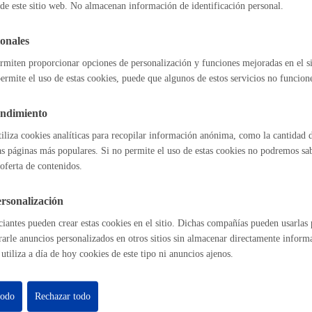
de este sitio web. No almacenan información de identificación personal.
Espacio público
onales
rmiten proporcionar opciones de personalización y funciones mejoradas en el s
l índice
Volver atrás
ermite el uso de estas cookies, puede que algunos de estos servicios no funcio
Euskera
endimiento
tiliza cookies analíticas para recopilar información anónima, como la cantidad d
as páginas más populares. Si no permite el uso de estas cookies no podremos saber
astián
Enlaces útiles
oferta de contenidos.
Ofertas de empleo
Desarrollo económic
rsonalización
Perfil del contrat
Sede electrónica
iantes pueden crear estas cookies en el sitio. Dichas compañías pueden usarlas p
rarle anuncios personalizados en otros sitios sin almacenar directamente inform
Mapas - GeoDonos
utiliza a día de hoy cookies de este tipo ni anuncios ajenos.
Sala de prensa
Mapa web
Igualdad, derechos 
todo
Rechazar todo