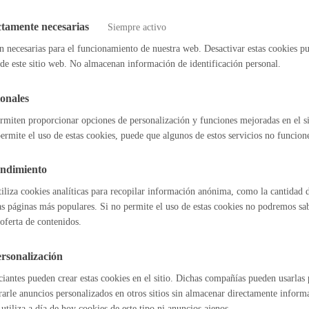
ertificado electrónico
Espacio público
ctamente necesarias
Siempre activo
n necesarias para el funcionamiento de nuestra web. Desactivar estas cookies pu
nción: Rehabilitación de viviendas y edificios residenciales: 3-Justifi
de este sitio web. No almacenan información de identificación personal.
* Online con certificado electrónico
onales
Euskera
s para organizar festivales
* Online con certificado electrónico
rmiten proporcionar opciones de personalización y funciones mejoradas en el s
ermite el uso de estas cookies, puede que algunos de estos servicios no funcio
endimiento
l índice
Volver atrás
Desarrollo económic
tiliza cookies analíticas para recopilar información anónima, como la cantidad d
as páginas más populares. Si no permite el uso de estas cookies no podremos saber
oferta de contenidos.
rsonalización
Igualdad, derechos 
iantes pueden crear estas cookies en el sitio. Dichas compañías pueden usarlas p
astián
Enlaces útiles
rarle anuncios personalizados en otros sitios sin almacenar directamente inform
Ofertas de empleo
utiliza a día de hoy cookies de este tipo ni anuncios ajenos.