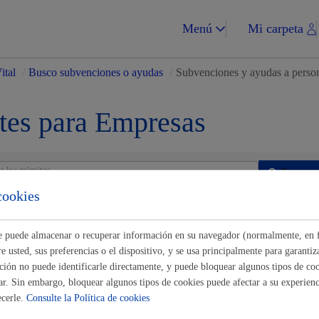
Menú
Mi carpeta
ital
/
Busco subvenciones o ayudas
/
Subvenciones y ayudas a perso
tes para Empresas
Impuestos y multa
Buscar
cookies
nes y ayudas a personas
ste puede almacenar o recuperar información en su navegador (normalmente, en 
nción: Rehabilitación de viviendas y edificios residenciales
* Online
 usted, sus preferencias o el dispositivo, y se usa principalmente para garantiza
Vivienda y urba
ión no puede identificarle directamente, y puede bloquear algunos tipos de coo
ar. Sin embargo, bloquear algunos tipos de cookies puede afectar a su experienci
ecerle.
Consulte la Política de cookies
nción: Rehabilitación de viviendas y edificios residenciales: 2-Subsa