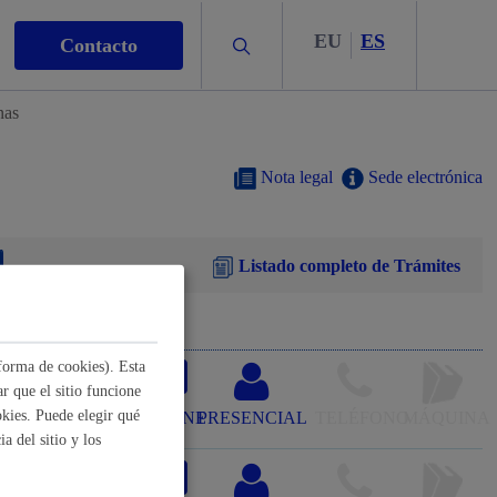
EU
ES
Buscar
Contacto
nas
Nota legal
Sede electrónica
Listado completo de Trámites
s
forma de cookies). Esta
 con certificado
r que el sitio funcione
nismo
kies. Puede elegir qué
ONLINE
PRESENCIAL
TELÉFONO
MÁQUINA
a del sitio y los
nación
*