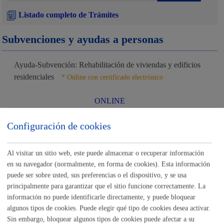
Listado completo de Trámites
Subvenciones y ayudas a personas
Ayuda-Subvención: Rehabilitación de viviendas y edificios
residenciales
* Online con certificado electrónico
ONLINE
PRESENCIAL
Configuración de cookies
TELÉFONO
MÁQUINA
Al visitar un sitio web, este puede almacenar o recuperar información
Ayuda-Subvención: Rehabilitación de viviendas y edificios
en su navegador (normalmente, en forma de cookies). Esta información
residenciales: 2-Subsanación
* Online con certificado electrónico
puede ser sobre usted, sus preferencias o el dispositivo, y se usa
principalmente para garantizar que el sitio funcione correctamente. La
información no puede identificarle directamente, y puede bloquear
ONLINE
algunos tipos de cookies. Puede elegir qué tipo de cookies desea activar.
PRESENCIAL
Sin embargo, bloquear algunos tipos de cookies puede afectar a su