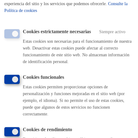
TELÉFONO
experiencia del sitio y los servicios que podemos ofrecerle.
Consulte la
MÁQUINA
Política de cookies
Ayuda-Subvención: Rehabilitación de viviendas y edificios
residenciales: 3-Justificación trabajos realizados
* Online con
Cookies estrictamente necesarias
Siempre activo
certificado electrónico
Estas cookies son necesarias para el funcionamiento de nuestra
web. Desactivar estas cookies puede afectar al correcto
ONLINE
funcionamiento de este sitio web. No almacenan información
PRESENCIAL
de identificación personal.
TELÉFONO
MÁQUINA
Cookies funcionales
Estas cookies permiten proporcionar opciones de
Subvenciones para organizar festivales
* Online con certificado
personalización y funciones mejoradas en el sitio web (por
electrónico
ejemplo, el idioma). Si no permite el uso de estas cookies,
puede que algunos de estos servicios no funcionen
ONLINE
correctamente.
PRESENCIAL
TELÉFONO
Cookies de rendimiento
MÁQUINA