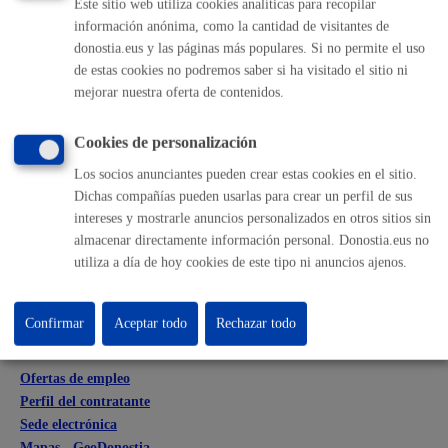
Este sitio web utiliza cookies analíticas para recopilar
información anónima, como la cantidad de visitantes de
donostia.eus y las páginas más populares. Si no permite el uso
Volver al índice
Volver atrás
de estas cookies no podremos saber si ha visitado el sitio ni
mejorar nuestra oferta de contenidos.
Cookies de personalización
Comunícate con el Ayuntamiento de Donostia / San
Sebastián
Los socios anunciantes pueden crear estas cookies en el sitio.
Dichas compañías pueden usarlas para crear un perfil de sus
(gratuito desde Donostia / San Sebastián)
010
intereses y mostrarle anuncios personalizados en otros sitios sin
(+34) 943 481 000
almacenar directamente información personal. Donostia.eus no
Buzón de la ciudadanía
utiliza a día de hoy cookies de este tipo ni anuncios ajenos.
Informar de un error en la web
Confirmar
Aceptar todo
Rechazar todo
Enlaces útiles
Ofertas de empleo
Perfil del contratante
Sede electrónica
Mapas - GeoDonostia