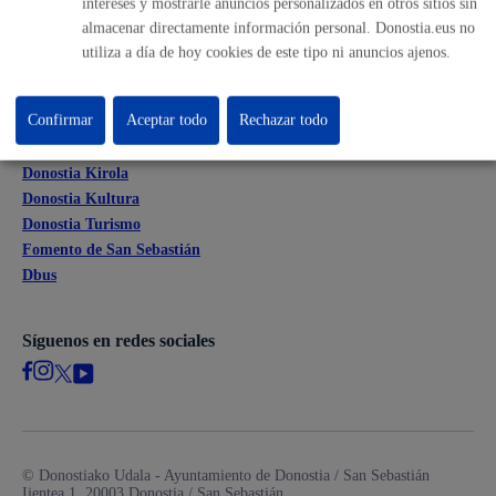
intereses y mostrarle anuncios personalizados en otros sitios sin
Mapas - GeoDonostia
almacenar directamente información personal. Donostia.eus no
Sala de prensa
utiliza a día de hoy cookies de este tipo ni anuncios ajenos.
Mapa web
Confirmar
Aceptar todo
Rechazar todo
Otras páginas web corporativas
Donostia Kirola
Donostia Kultura
Donostia Turismo
Fomento de San Sebastián
Dbus
Síguenos en redes sociales
© Donostiako Udala - Ayuntamiento de Donostia / San Sebastián
Ijentea 1, 20003 Donostia / San Sebastián