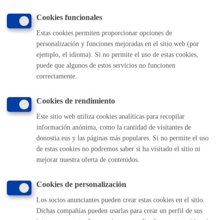
MÁQUINA
Cookies funcionales
Estas cookies permiten proporcionar opciones de
Volver al índice
Volver atrás
personalización y funciones mejoradas en el sitio web (por
ejemplo, el idioma). Si no permite el uso de estas cookies,
puede que algunos de estos servicios no funcionen
correctamente.
Comunícate con el Ayuntamiento de Donostia / San
Sebastián
Cookies de rendimiento
(gratuito desde Donostia / San Sebastián)
010
Este sitio web utiliza cookies analíticas para recopilar
(+34) 943 481 000
información anónima, como la cantidad de visitantes de
Buzón de la ciudadanía
donostia.eus y las páginas más populares. Si no permite el uso
Informar de un error en la web
de estas cookies no podremos saber si ha visitado el sitio ni
mejorar nuestra oferta de contenidos.
Enlaces útiles
Cookies de personalización
Ofertas de empleo
Los socios anunciantes pueden crear estas cookies en el sitio.
Perfil del contratante
Dichas compañías pueden usarlas para crear un perfil de sus
Sede electrónica