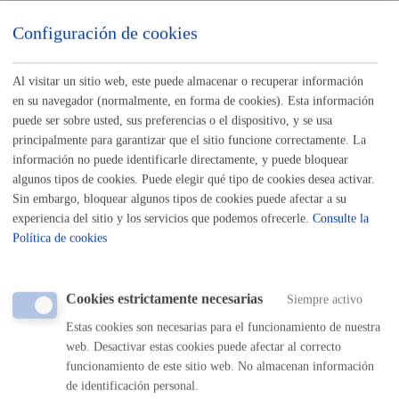
Listado completo de Trámites
Configuración de cookies
Busco, tengo vivienda o local
Al visitar un sitio web, este puede almacenar o recuperar información
Justificación de ayudas a Copropietarios para rehabilitación de
en su navegador (normalmente, en forma de cookies). Esta información
puede ser sobre usted, sus preferencias o el dispositivo, y se usa
edificios de Alza - Fase 3
* Online con certificado electrónico
principalmente para garantizar que el sitio funcione correctamente. La
información no puede identificarle directamente, y puede bloquear
ONLINE
algunos tipos de cookies. Puede elegir qué tipo de cookies desea activar.
PRESENCIAL
Sin embargo, bloquear algunos tipos de cookies puede afectar a su
TELÉFONO
experiencia del sitio y los servicios que podemos ofrecerle.
Consulte la
MÁQUINA
Política de cookies
Registro general: presentar alegaciones o recursos en un
expediente
* Online con certificado electrónico
Cookies estrictamente necesarias
Siempre activo
Estas cookies son necesarias para el funcionamiento de nuestra
ONLINE
web. Desactivar estas cookies puede afectar al correcto
PRESENCIAL
funcionamiento de este sitio web. No almacenan información
TELÉFONO
de identificación personal.