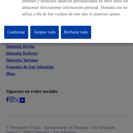
intereses y mostrarle anuncios personalizados en otros sitios sin
Mapas - GeoDonostia
almacenar directamente información personal. Donostia.eus no
Sala de prensa
utiliza a día de hoy cookies de este tipo ni anuncios ajenos.
Mapa web
Confirmar
Aceptar todo
Rechazar todo
Otras páginas web corporativas
Donostia Kirola
Donostia Kultura
Donostia Turismo
Fomento de San Sebastián
Dbus
Síguenos en redes sociales
© Donostiako Udala - Ayuntamiento de Donostia / San Sebastián
Ijentea 1, 20003 Donostia / San Sebastián