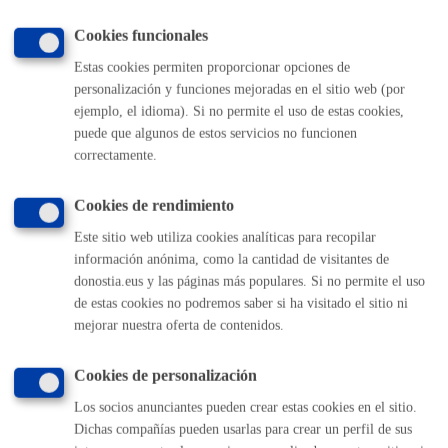
MÁQUINA
Cookies funcionales
Estas cookies permiten proporcionar opciones de
Volver al índice
Volver atrás
personalización y funciones mejoradas en el sitio web (por
ejemplo, el idioma). Si no permite el uso de estas cookies,
puede que algunos de estos servicios no funcionen
correctamente.
Comunícate con el Ayuntamiento de Donostia / San
Sebastián
Cookies de rendimiento
(gratuito desde Donostia / San Sebastián)
010
Este sitio web utiliza cookies analíticas para recopilar
(+34) 943 481 000
información anónima, como la cantidad de visitantes de
Buzón de la ciudadanía
donostia.eus y las páginas más populares. Si no permite el uso
Informar de un error en la web
de estas cookies no podremos saber si ha visitado el sitio ni
mejorar nuestra oferta de contenidos.
Enlaces útiles
Cookies de personalización
Ofertas de empleo
Los socios anunciantes pueden crear estas cookies en el sitio.
Perfil del contratante
Dichas compañías pueden usarlas para crear un perfil de sus
Sede electrónica