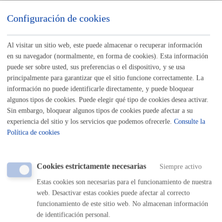
Listado completo de Trámites
Configuración de cookies
Busco, tengo vivienda o local
Al visitar un sitio web, este puede almacenar o recuperar información
Justificación de ayudas a Copropietarios para rehabilitación de
en su navegador (normalmente, en forma de cookies). Esta información
puede ser sobre usted, sus preferencias o el dispositivo, y se usa
edificios de Alza - Fase 3
* Online con certificado electrónico
principalmente para garantizar que el sitio funcione correctamente. La
información no puede identificarle directamente, y puede bloquear
ONLINE
algunos tipos de cookies. Puede elegir qué tipo de cookies desea activar.
PRESENCIAL
Sin embargo, bloquear algunos tipos de cookies puede afectar a su
TELÉFONO
experiencia del sitio y los servicios que podemos ofrecerle.
Consulte la
MÁQUINA
Política de cookies
Registro general: presentar alegaciones o recursos en un
expediente
* Online con certificado electrónico
Cookies estrictamente necesarias
Siempre activo
Estas cookies son necesarias para el funcionamiento de nuestra
ONLINE
web. Desactivar estas cookies puede afectar al correcto
PRESENCIAL
funcionamiento de este sitio web. No almacenan información
TELÉFONO
de identificación personal.