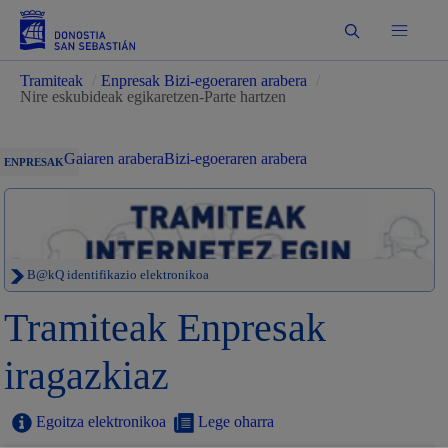
Bilatu
Tramiteak
/
Enpresak Bizi-egoeraren arabera
/
Nire eskubideak egikaretzen-Parte hartzen
Gaiaren arabera
Bizi-egoeraren arabera
ENPRESAK
B@kQ identifikazio elektronikoa
Tramiteak Enpresak
iragazkiaz
Egoitza elektronikoa
Lege oharra