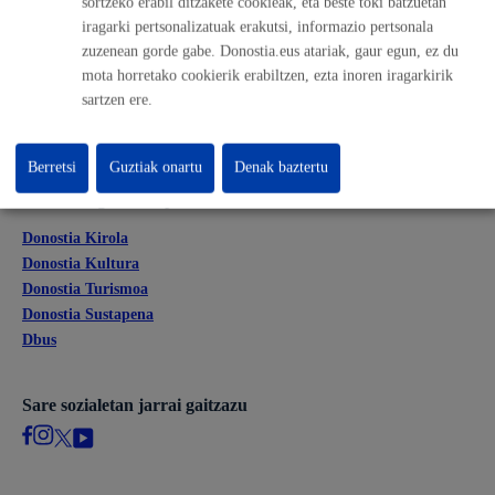
sortzeko erabil ditzakete cookieak, eta beste toki batzuetan
Lan eskaintza
iragarki pertsonalizatuak erakutsi, informazio pertsonala
Kontratatzailaren profila
zuzenean gorde gabe. Donostia.eus atariak, gaur egun, ez du
Egoitza elektronikoa
mota horretako cookierik erabiltzen, ezta inoren iragarkirik
Mapak - GeoDonostia
sartzen ere.
Prentsa aretoa
Web-mapa
Berretsi
Guztiak onartu
Denak baztertu
Beste webgune korporatibo batzuk
Donostia Kirola
Donostia Kultura
Donostia Turismoa
Donostia Sustapena
Dbus
Sare sozialetan jarrai gaitzazu