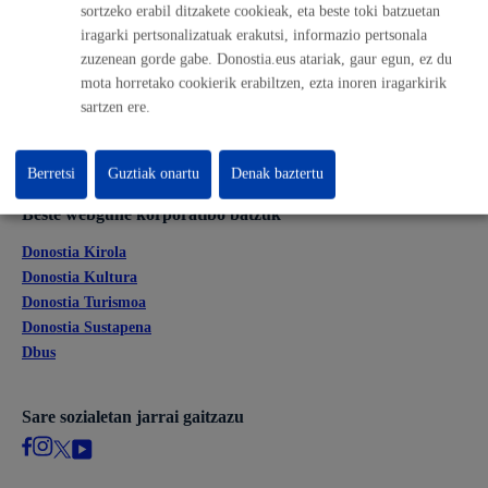
sortzeko erabil ditzakete cookieak, eta beste toki batzuetan
Lan eskaintza
iragarki pertsonalizatuak erakutsi, informazio pertsonala
Kontratatzailaren profila
zuzenean gorde gabe. Donostia.eus atariak, gaur egun, ez du
Egoitza elektronikoa
mota horretako cookierik erabiltzen, ezta inoren iragarkirik
Mapak - GeoDonostia
sartzen ere.
Prentsa aretoa
Web-mapa
Berretsi
Guztiak onartu
Denak baztertu
Beste webgune korporatibo batzuk
Donostia Kirola
Donostia Kultura
Donostia Turismoa
Donostia Sustapena
Dbus
Sare sozialetan jarrai gaitzazu