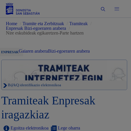
Bilatu
Home
/
Tramite eta Zerbitzuak
/
Tramiteak
/
Enpresak Bizi-egoeraren arabera
/
Nire eskubideak egikaretzen-Parte hartzen
Gaiaren arabera
Bizi-egoeraren arabera
ENPRESAK
B@kQ identifikazio elektronikoa
Tramiteak Enpresak
iragazkiaz
Egoitza elektronikoa
Lege oharra