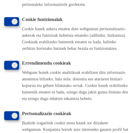
ONLINE
pertsonaleko informaziorik gordetzen.
BERTARATUZ
Cookie funtzionalak
TELEFONOZ
Cookie hauek aukera ematen dute webgunean pertsonalizazio-
MAKINAZ
aukerak eta funtzioak hobetuta emateko (adibidez, hizkuntza).
Cookieak erabiltzeko baimenik ematen ez bada, baliteke
zerbitzu horietako batzuek behar bezala ez funtzionatzea.
Aurkibidera itzuli
Itzuli atzera
Errendimendu cookieak
Webgune honek cookie analitikoak erabiltzen ditu informazio
Komunika zaitez Donostiako Udalarekin
anonimoa biltzeko, hala nola: donostia.eus atariaren bisitari-
kopurua eta gehien bilatutako orriak. Cookie hauek erabiltzeko
(doan Donostiatik)
010
baimenik ematen ez bada, ezingo dugu jakin gunea bisitatu den
(+34) 943 481 000
eta ezingo dugu edukien eskaintza hobetu.
Herritarren postontzia
Webeko akatsen berri eman
Pertsonalizazio cookieak
Bazkide iragarleek cookie mota hauek sor ditzakete
Esteka erabilgarriak
webgunean. Konpainia horiek zure intereseko gauzen profil bat