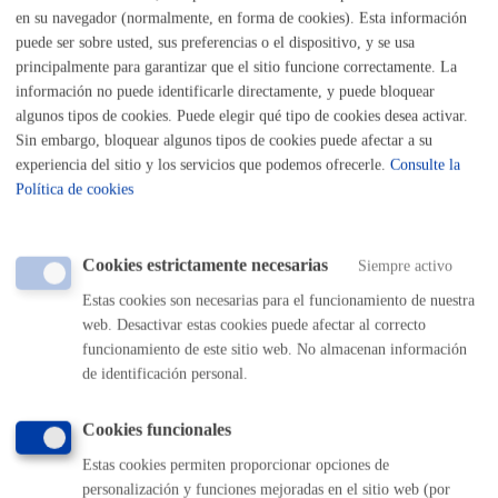
Listado completo de Trámites
en su navegador (normalmente, en forma de cookies). Esta información
puede ser sobre usted, sus preferencias o el dispositivo, y se usa
Llego, vivo en Donostia
principalmente para garantizar que el sitio funcione correctamente. La
información no puede identificarle directamente, y puede bloquear
algunos tipos de cookies. Puede elegir qué tipo de cookies desea activar.
Registro general: presentar alegaciones o recursos en un
Sin embargo, bloquear algunos tipos de cookies puede afectar a su
expediente
* Online con certificado electrónico
experiencia del sitio y los servicios que podemos ofrecerle.
Consulte la
Política de cookies
ONLINE
PRESENCIAL
TELÉFONO
Cookies estrictamente necesarias
Siempre activo
MÁQUINA
Estas cookies son necesarias para el funcionamiento de nuestra
web. Desactivar estas cookies puede afectar al correcto
funcionamiento de este sitio web. No almacenan información
de identificación personal.
Volver al índice
Volver atrás
Cookies funcionales
Estas cookies permiten proporcionar opciones de
Comunícate con el Ayuntamiento de Donostia / San
Sebastián
personalización y funciones mejoradas en el sitio web (por