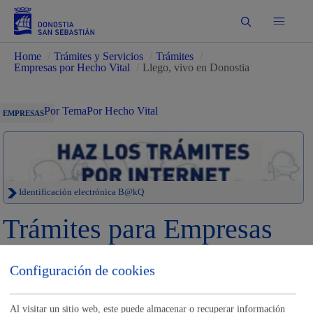
Buscar
Home
/
Trámites y Servicios
/
Trámites
/
Empresas por Hecho Vital
/
Llego, vivo en Donostia
Por Tema
Por Hecho Vital
EMPRESAS
Identificación electrónica B@kQ
Trámites para Empresas
Sede electrónica
Nota legal
Configuración de cookies
Buscar
Al visitar un sitio web, este puede almacenar o recuperar información