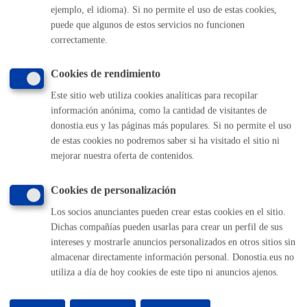
ejemplo, el idioma). Si no permite el uso de estas cookies,
(gratuito desde Donostia / San Sebastián)
010
puede que algunos de estos servicios no funcionen
(+34) 943 481 000
correctamente.
Buzón de la ciudadanía
Informar de un error en la web
Cookies de rendimiento
Este sitio web utiliza cookies analíticas para recopilar
información anónima, como la cantidad de visitantes de
Enlaces útiles
donostia.eus y las páginas más populares. Si no permite el uso
Ofertas de empleo
de estas cookies no podremos saber si ha visitado el sitio ni
Perfil del contratante
mejorar nuestra oferta de contenidos.
Sede electrónica
Mapas - GeoDonostia
Cookies de personalización
Sala de prensa
Los socios anunciantes pueden crear estas cookies en el sitio.
Mapa web
Dichas compañías pueden usarlas para crear un perfil de sus
intereses y mostrarle anuncios personalizados en otros sitios sin
Otras páginas web corporativas
almacenar directamente información personal. Donostia.eus no
utiliza a día de hoy cookies de este tipo ni anuncios ajenos.
Donostia Kirola
Donostia Kultura