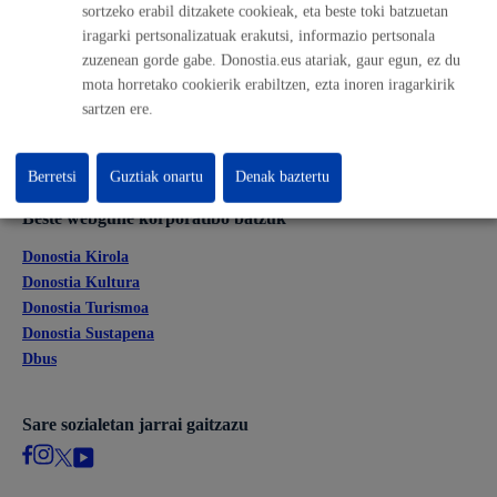
sortzeko erabil ditzakete cookieak, eta beste toki batzuetan
Lan eskaintza
iragarki pertsonalizatuak erakutsi, informazio pertsonala
Kontratatzailaren profila
zuzenean gorde gabe. Donostia.eus atariak, gaur egun, ez du
Egoitza elektronikoa
mota horretako cookierik erabiltzen, ezta inoren iragarkirik
Mapak - GeoDonostia
sartzen ere.
Prentsa aretoa
Web-mapa
Berretsi
Guztiak onartu
Denak baztertu
Beste webgune korporatibo batzuk
Donostia Kirola
Donostia Kultura
Donostia Turismoa
Donostia Sustapena
Dbus
Sare sozialetan jarrai gaitzazu