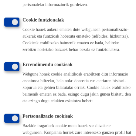
ONLINE
pertsonaleko informaziorik gordetzen.
BERTARATUZ
Cookie funtzionalak
TELEFONOZ
Cookie hauek aukera ematen dute webgunean pertsonalizazio-
MAKINAZ
aukerak eta funtzioak hobetuta emateko (adibidez, hizkuntza).
Cookieak erabiltzeko baimenik ematen ez bada, baliteke
zerbitzu horietako batzuek behar bezala ez funtzionatzea.
Aurkibidera itzuli
Itzuli atzera
Errendimendu cookieak
Webgune honek cookie analitikoak erabiltzen ditu informazio
Komunika zaitez Donostiako Udalarekin
anonimoa biltzeko, hala nola: donostia.eus atariaren bisitari-
kopurua eta gehien bilatutako orriak. Cookie hauek erabiltzeko
(doan Donostiatik)
010
baimenik ematen ez bada, ezingo dugu jakin gunea bisitatu den
(+34) 943 481 000
eta ezingo dugu edukien eskaintza hobetu.
Herritarren postontzia
Webeko akatsen berri eman
Pertsonalizazio cookieak
Bazkide iragarleek cookie mota hauek sor ditzakete
Esteka erabilgarriak
webgunean. Konpainia horiek zure intereseko gauzen profil bat