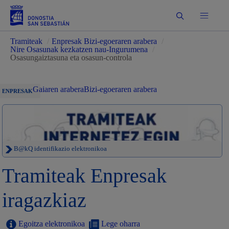
Bilatu
Tramiteak
/
Enpresak Bizi-egoeraren arabera
/
Nire Osasunak kezkatzen nau-Ingurumena
/
Osasungaiztasuna eta osasun-controla
Gaiaren arabera
Bizi-egoeraren arabera
ENPRESAK
B@kQ identifikazio elektronikoa
Tramiteak Enpresak
iragazkiaz
Egoitza elektronikoa
Lege oharra