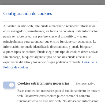
Buscar
Configuración de cookies
Listado completo de Trámites
Al visitar un sitio web, este puede almacenar o recuperar información
Medio ambiente y sostenibilidad
en su navegador (normalmente, en forma de cookies). Esta información
puede ser sobre usted, sus preferencias o el dispositivo, y se usa
Artikutza-Permiso de entrada de vehículo motorizado
principalmente para garantizar que el sitio funcione correctamente. La
información no puede identificarle directamente, y puede bloquear
algunos tipos de cookies. Puede elegir qué tipo de cookies desea activar.
ONLINE
Sin embargo, bloquear algunos tipos de cookies puede afectar a su
PRESENCIAL
experiencia del sitio y los servicios que podemos ofrecerle.
Consulte la
TELÉFONO
Política de cookies
MÁQUINA
Solicitud de puesto en el Mercado de segunda mano:
Cookies estrictamente necesarias
Siempre activo
Donostiatruk
Estas cookies son necesarias para el funcionamiento de nuestra
web. Desactivar estas cookies puede afectar al correcto
ONLINE
funcionamiento de este sitio web. No almacenan información
PRESENCIAL