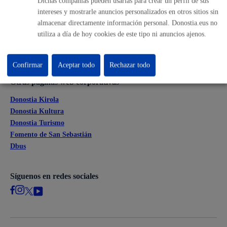
Dichas compañías pueden usarlas para crear un perfil de sus
Perfil del contratante
intereses y mostrarle anuncios personalizados en otros sitios sin
Sede electrónica
almacenar directamente información personal. Donostia.eus no
Mapas - GeoDonostia
utiliza a día de hoy cookies de este tipo ni anuncios ajenos.
Sala de prensa
Mapa web
Confirmar
Aceptar todo
Rechazar todo
Otras páginas web corporativas
Donostia Kirola
Donostia Kultura
Donostia Turismo
Fomento de San Sebastián
Dbus
Síguenos en redes sociales