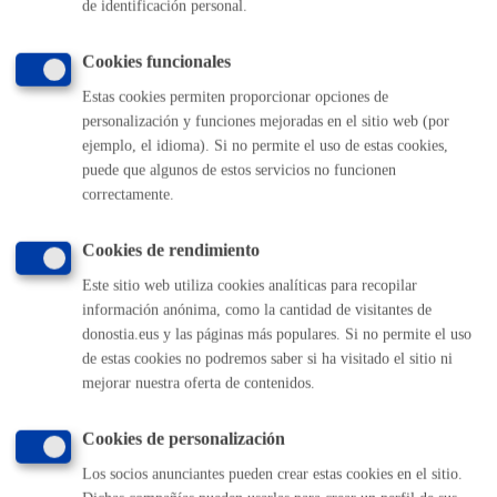
de identificación personal.
TELÉFONO
MÁQUINA
Cookies funcionales
Estas cookies permiten proporcionar opciones de
personalización y funciones mejoradas en el sitio web (por
Volver al índice
Volver atrás
ejemplo, el idioma). Si no permite el uso de estas cookies,
puede que algunos de estos servicios no funcionen
correctamente.
Comunícate con el Ayuntamiento de Donostia / San
Cookies de rendimiento
Sebastián
Este sitio web utiliza cookies analíticas para recopilar
(gratuito desde Donostia / San Sebastián)
010
información anónima, como la cantidad de visitantes de
(+34) 943 481 000
donostia.eus y las páginas más populares. Si no permite el uso
Buzón de la ciudadanía
de estas cookies no podremos saber si ha visitado el sitio ni
Informar de un error en la web
mejorar nuestra oferta de contenidos.
Cookies de personalización
Enlaces útiles
Los socios anunciantes pueden crear estas cookies en el sitio.
Ofertas de empleo