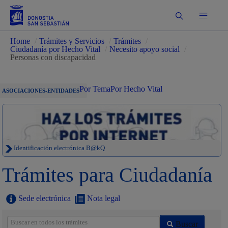
Buscar
Home
/
Trámites y Servicios
/
Trámites
/
Ciudadanía por Hecho Vital
/
Necesito apoyo social
/
Personas con discapacidad
Por Tema
Por Hecho Vital
ASOCIACIONES-ENTIDADES
Identificación electrónica B@kQ
Trámites para Ciudadanía
Sede electrónica
Nota legal
Buscar