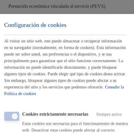
Prestación económica vinculada al servicio (PEVS)
ONLINE
Configuración de cookies
PRESENCIAL
TELÉFONO
Al visitar un sitio web, este puede almacenar o recuperar información
MÁQUINA
en su navegador (normalmente, en forma de cookies). Esta información
puede ser sobre usted, sus preferencias o el dispositivo, y se usa
Prestación No Contributiva (PNC)
principalmente para garantizar que el sitio funcione correctamente. La
información no puede identificarle directamente, y puede bloquear
ONLINE
algunos tipos de cookies. Puede elegir qué tipo de cookies desea activar.
PRESENCIAL
Sin embargo, bloquear algunos tipos de cookies puede afectar a su
TELÉFONO
experiencia del sitio y los servicios que podemos ofrecerle.
Consulte la
Política de cookies
MÁQUINA
Programa de Apoyo a Personas Cuidadoras (Sendian)
Cookies estrictamente necesarias
Siempre activo
ONLINE
Estas cookies son necesarias para el funcionamiento de nuestra
web. Desactivar estas cookies puede afectar al correcto
PRESENCIAL