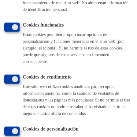
funcionamiento de este sitio web. No almacenan información
TELÉFONO
de identificación personal.
MÁQUINA
Cookies funcionales
Reserva de plaza de estacionamiento cercana al domicilio para
personas con movilidad reducida
* Online con certificado
Estas cookies permiten proporcionar opciones de
electrónico
personalización y funciones mejoradas en el sitio web (por
ejemplo, el idioma). Si no permite el uso de estas cookies,
puede que algunos de estos servicios no funcionen
ONLINE
correctamente.
PRESENCIAL
TELÉFONO
Cookies de rendimiento
MÁQUINA
Este sitio web utiliza cookies analíticas para recopilar
Residencias permanentes o temporales para personas con
información anónima, como la cantidad de visitantes de
donostia.eus y las páginas más populares. Si no permite el uso
enfermedad mental
de estas cookies no podremos saber si ha visitado el sitio ni
mejorar nuestra oferta de contenidos.
ONLINE
PRESENCIAL
Cookies de personalización
TELÉFONO