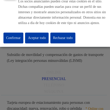
Los socios anunciantes pueden crear estas cookies en el sitio.
MÁQUINA
Dichas compañías pueden usarlas para crear un perfil de sus
intereses y mostrarle anuncios personalizados en otros sitios sin
Servicio Municipal de ayuda a domicilio (SAD)
almacenar directamente información personal. Donostia.eus no
utiliza a día de hoy cookies de este tipo ni anuncios ajenos.
ONLINE
PRESENCIAL
TELÉFONO
Confirmar
Aceptar todo
Rechazar todo
MÁQUINA
Subsidio de movilidad y compensación de gastos de transporte
(Ley integración personas minusválidas (LISMI)
ONLINE
PRESENCIAL
TELÉFONO
MÁQUINA
Tarjeta europea de estacionamiento para personas con
discapacidad: nueva, renovación, robo o pérdida
* Online con