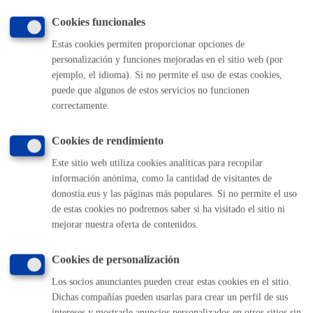
MÁQUINA
Cookies funcionales
Estas cookies permiten proporcionar opciones de
Volver al índice
Volver atrás
personalización y funciones mejoradas en el sitio web (por
ejemplo, el idioma). Si no permite el uso de estas cookies,
puede que algunos de estos servicios no funcionen
correctamente.
Comunícate con el Ayuntamiento de Donostia / San
Sebastián
Cookies de rendimiento
(gratuito desde Donostia / San Sebastián)
010
Este sitio web utiliza cookies analíticas para recopilar
(+34) 943 481 000
información anónima, como la cantidad de visitantes de
Buzón de la ciudadanía
donostia.eus y las páginas más populares. Si no permite el uso
Informar de un error en la web
de estas cookies no podremos saber si ha visitado el sitio ni
mejorar nuestra oferta de contenidos.
Enlaces útiles
Cookies de personalización
Ofertas de empleo
Los socios anunciantes pueden crear estas cookies en el sitio.
Perfil del contratante
Dichas compañías pueden usarlas para crear un perfil de sus
Sede electrónica
intereses y mostrarle anuncios personalizados en otros sitios sin