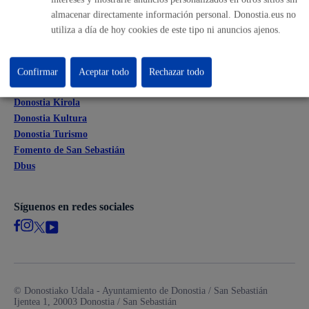
Mapas - GeoDonostia
almacenar directamente información personal. Donostia.eus no
Sala de prensa
utiliza a día de hoy cookies de este tipo ni anuncios ajenos.
Mapa web
Confirmar
Aceptar todo
Rechazar todo
Otras páginas web corporativas
Donostia Kirola
Donostia Kultura
Donostia Turismo
Fomento de San Sebastián
Dbus
Síguenos en redes sociales
© Donostiako Udala - Ayuntamiento de Donostia / San Sebastián
Ijentea 1, 20003 Donostia / San Sebastián