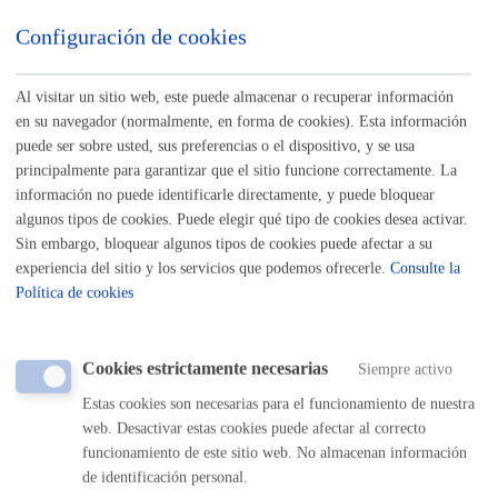
Listado completo de Trámites
Configuración de cookies
Certificados y duplicados de recibos
Al visitar un sitio web, este puede almacenar o recuperar información
en su navegador (normalmente, en forma de cookies). Esta información
Certificado de estar al corriente en el pago
* Online con
puede ser sobre usted, sus preferencias o el dispositivo, y se usa
principalmente para garantizar que el sitio funcione correctamente. La
certificado electrónico
información no puede identificarle directamente, y puede bloquear
algunos tipos de cookies. Puede elegir qué tipo de cookies desea activar.
ONLINE
Sin embargo, bloquear algunos tipos de cookies puede afectar a su
PRESENCIAL
experiencia del sitio y los servicios que podemos ofrecerle.
Consulte la
TELÉFONO
Política de cookies
MÁQUINA
Descarga y duplicado de recibos
Cookies estrictamente necesarias
Siempre activo
Estas cookies son necesarias para el funcionamiento de nuestra
ONLINE
web. Desactivar estas cookies puede afectar al correcto
PRESENCIAL
funcionamiento de este sitio web. No almacenan información
TELÉFONO
de identificación personal.