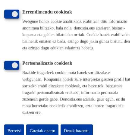
Herritarren postontzia
Webeko akatsen berri eman
Errendimendu cookieak
Webgune honek cookie analitikoak erabiltzen ditu informazio
Esteka erabilgarriak
anonimoa biltzeko, hala nola: donostia.eus atariaren bisitari-
kopurua eta gehien bilatutako orriak. Cookie hauek erabiltzeko
Lan eskaintza
baimenik ematen ez bada, ezingo dugu jakin gunea bisitatu den
Kontratatzailaren profila
eta ezingo dugu edukien eskaintza hobetu.
Egoitza elektronikoa
Mapak - GeoDonostia
Pertsonalizazio cookieak
Prentsa aretoa
Web-mapa
Bazkide iragarleek cookie mota hauek sor ditzakete
webgunean. Konpainia horiek zure intereseko gauzen profil bat
sortzeko erabil ditzakete cookieak, eta beste toki batzuetan
Beste webgune korporatibo batzuk
iragarki pertsonalizatuak erakutsi, informazio pertsonala
zuzenean gorde gabe. Donostia.eus atariak, gaur egun, ez du
Donostia Kirola
mota horretako cookierik erabiltzen, ezta inoren iragarkirik
Donostia Kultura
sartzen ere.
Donostia Turismoa
Donostia Sustapena
Dbus
Berretsi
Guztiak onartu
Denak baztertu