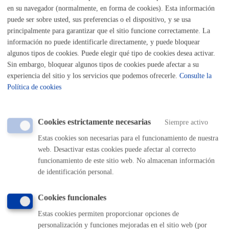
Listado completo de Trámites
en su navegador (normalmente, en forma de cookies). Esta información
puede ser sobre usted, sus preferencias o el dispositivo, y se usa
principalmente para garantizar que el sitio funcione correctamente. La
información no puede identificarle directamente, y puede bloquear
Trabajo o busco trabajo
algunos tipos de cookies. Puede elegir qué tipo de cookies desea activar.
Sin embargo, bloquear algunos tipos de cookies puede afectar a su
experiencia del sitio y los servicios que podemos ofrecerle.
Consulte la
Busco empleo o quiero cambiar de empleo
Política de cookies
Empresas: licencias y autorizaciones
Cookies estrictamente necesarias
Siempre activo
Gestiones para empresas
Estas cookies son necesarias para el funcionamiento de nuestra
web. Desactivar estas cookies puede afectar al correcto
funcionamiento de este sitio web. No almacenan información
de identificación personal.
Volver al índice
Volver atrás
Cookies funcionales
Estas cookies permiten proporcionar opciones de
Comunícate con el Ayuntamiento de Donostia / San
Sebastián
personalización y funciones mejoradas en el sitio web (por