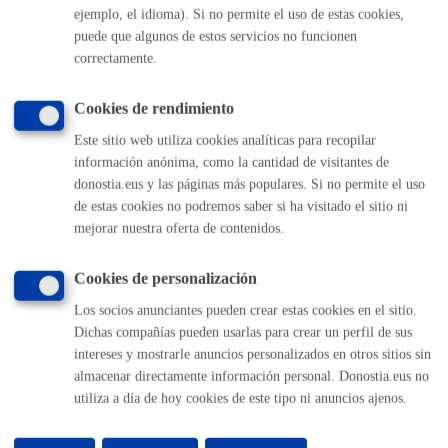
ejemplo, el idioma). Si no permite el uso de estas cookies,
(gratuito desde Donostia / San Sebastián)
010
puede que algunos de estos servicios no funcionen
(+34) 943 481 000
correctamente.
Buzón de la ciudadanía
Informar de un error en la web
Cookies de rendimiento
Este sitio web utiliza cookies analíticas para recopilar
información anónima, como la cantidad de visitantes de
Enlaces útiles
donostia.eus y las páginas más populares. Si no permite el uso
Ofertas de empleo
de estas cookies no podremos saber si ha visitado el sitio ni
Perfil del contratante
mejorar nuestra oferta de contenidos.
Sede electrónica
Mapas - GeoDonostia
Cookies de personalización
Sala de prensa
Los socios anunciantes pueden crear estas cookies en el sitio.
Mapa web
Dichas compañías pueden usarlas para crear un perfil de sus
intereses y mostrarle anuncios personalizados en otros sitios sin
Otras páginas web corporativas
almacenar directamente información personal. Donostia.eus no
utiliza a día de hoy cookies de este tipo ni anuncios ajenos.
Donostia Kirola
Donostia Kultura