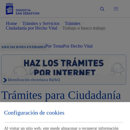
Buscar
Home
/
Trámites y Servicios
/
Trámites
/
Ciudadanía por Hecho Vital
/
Trabajo o busco trabajo
Por Tema
Por Hecho Vital
ASOCIACIONES-ENTIDADES
Identificación electrónica B@kQ
Trámites para Ciudadanía
Sede electrónica
Nota legal
Configuración de cookies
Buscar
Al visitar un sitio web, este puede almacenar o recuperar información