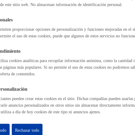
de este sitio web. No almacenan información de identificación personal.
Espacio público
ra empresas
onales
rmiten proporcionar opciones de personalización y funciones mejoradas en el s
ermite el uso de estas cookies, puede que algunos de estos servicios no funcio
l índice
Volver atrás
Euskera
endimiento
tiliza cookies analíticas para recopilar información anónima, como la cantidad d
as páginas más populares. Si no permite el uso de estas cookies no podremos saber
oferta de contenidos.
astián
Enlaces útiles
Desarrollo económic
Ofertas de empleo
rsonalización
Perfil del contrat
iantes pueden crear estas cookies en el sitio. Dichas compañías pueden usarlas p
Sede electrónica
rarle anuncios personalizados en otros sitios sin almacenar directamente inform
Mapas - GeoDonos
utiliza a día de hoy cookies de este tipo ni anuncios ajenos.
Sala de prensa
Igualdad, derechos 
Mapa web
todo
Rechazar todo