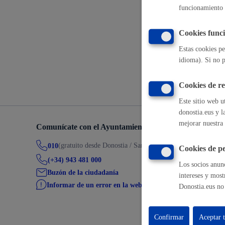
funcionamiento 
Movilidad
Gestiones pa
Cookies funci
Estas cookies pe
idioma). Si no p
Volver a
Seguridad ciudadana y emergencias
Cookies de r
Este sitio web u
donostia.eus y l
mejorar nuestra 
Comunícate con el Ayuntamiento de Donostia / San Seb
Salud Pública, animales y consumo
(gratuito desde Donostia / San Sebastián)
010
Cookies de pe
(+34) 943 481 000
Los socios anunc
Buzón de la ciudadanía
intereses y most
Informar de un error en la web
Donostia.eus no 
Infancia y juventud
Confirmar
Aceptar 