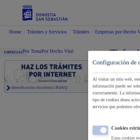
Home
/
Trámites y Servicios
/
Trámites
/
Empresas por Hecho V
Servicios
Trámi
Por Tema
Por Hecho Vital
EMPRESAS
Configuración de 
Padrón y asuntos personales
Al visitar un sitio web, e
información puede ser sobre
Identificación electrónica B@kQ
correctamente. La informac
tipo de cookies desea activ
Trabajo o
servicios que podemos ofr
Servicios sociales
Busco empleo
Cookies estri
Empresas: lic
Estas cookies so