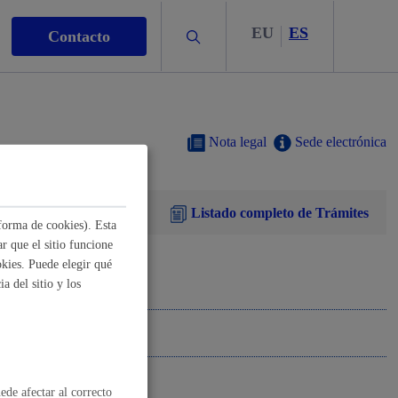
EU
ES
Buscar
Contacto
Nota legal
Sede electrónica
Listado completo de Trámites
s
forma de cookies). Esta
r que el sitio funcione
kies. Puede elegir qué
a del sitio y los
nismo
ede afectar al correcto