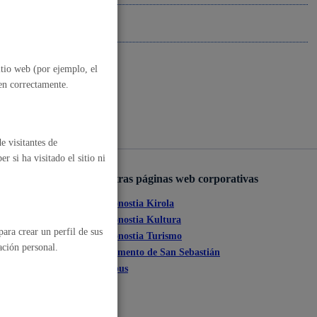
, residuos y medioambiente
itio web (por ejemplo, el
nen correctamente.
e visitantes de
 si ha visitado el sitio ni
Otras páginas web corporativas
o y empleo
Donostia Kirola
ante
Donostia Kultura
ara crear un perfil de sus
Donostia Turismo
ación personal.
tia
Fomento de San Sebastián
Dbus
humanos y convivencia