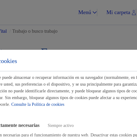
Menú
Mi carpeta
ital
/
Trabajo o busco trabajo
tes para Empresas
cookies
Impuestos y multa
Buscar
ste puede almacenar o recuperar información en su navegador (normalmente, en 
 usted, sus preferencias o el dispositivo, y se usa principalmente para garantiza
ión no puede identificarle directamente, y puede bloquear algunos tipos de coo
ar. Sin embargo, bloquear algunos tipos de cookies puede afectar a su experienci
 busco trabajo
ecerle.
Consulte la Política de cookies
Vivienda y urba
 o quiero cambiar de empleo
ctamente necesarias
Siempre activo
encias y autorizaciones
n necesarias para el funcionamiento de nuestra web. Desactivar estas cookies pu