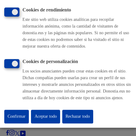
Enlaces útiles
Cookies de rendimiento
Ofertas de empleo
Este sitio web utiliza cookies analíticas para recopilar
Perfil del contratante
información anónima, como la cantidad de visitantes de
Sede electrónica
donostia.eus y las páginas más populares. Si no permite el uso
Mapas - GeoDonostia
de estas cookies no podremos saber si ha visitado el sitio ni
Sala de prensa
mejorar nuestra oferta de contenidos.
Mapa web
Cookies de personalización
Otras páginas web corporativas
Los socios anunciantes pueden crear estas cookies en el sitio.
Dichas compañías pueden usarlas para crear un perfil de sus
Donostia Kirola
intereses y mostrarle anuncios personalizados en otros sitios sin
Donostia Kultura
almacenar directamente información personal. Donostia.eus no
Donostia Turismo
utiliza a día de hoy cookies de este tipo ni anuncios ajenos.
Fomento de San Sebastián
Dbus
Confirmar
Aceptar todo
Rechazar todo
Síguenos en redes sociales