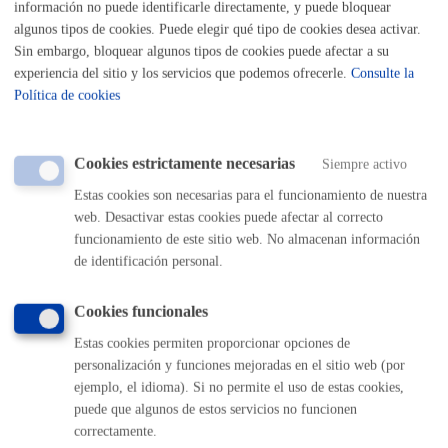
información no puede identificarle directamente, y puede bloquear
Listado completo de Trámites
algunos tipos de cookies. Puede elegir qué tipo de cookies desea activar.
Sin embargo, bloquear algunos tipos de cookies puede afectar a su
experiencia del sitio y los servicios que podemos ofrecerle.
Consulte la
Ayudas a empresas
Política de cookies
Cookies estrictamente necesarias
Siempre activo
Volver al índice
Volver atrás
Estas cookies son necesarias para el funcionamiento de nuestra
web. Desactivar estas cookies puede afectar al correcto
funcionamiento de este sitio web. No almacenan información
de identificación personal.
Comunícate con el Ayuntamiento de Donostia / San
Sebastián
Cookies funcionales
(gratuito desde Donostia / San Sebastián)
010
Estas cookies permiten proporcionar opciones de
(+34) 943 481 000
personalización y funciones mejoradas en el sitio web (por
Buzón de la ciudadanía
ejemplo, el idioma). Si no permite el uso de estas cookies,
Informar de un error en la web
puede que algunos de estos servicios no funcionen
correctamente.