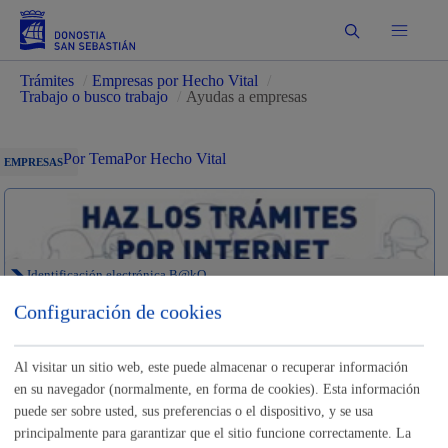
Buscar
Trámites
/
Empresas por Hecho Vital
/
Trabajo o busco trabajo
/
Ayudas a empresas
Por Tema
Por Hecho Vital
EMPRESAS
Identificación electrónica B@kQ
Configuración de cookies
Trámites para Empresas
Al visitar un sitio web, este puede almacenar o recuperar información
Sede electrónica
Nota legal
en su navegador (normalmente, en forma de cookies). Esta información
puede ser sobre usted, sus preferencias o el dispositivo, y se usa
Buscar
principalmente para garantizar que el sitio funcione correctamente. La