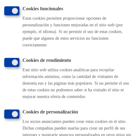
Cookies funcionales
OTA - Autorización de aparcamiento
* Online con certificado
Estas cookies permiten proporcionar opciones de
electrónico
personalización y funciones mejoradas en el sitio web (por
ejemplo, el idioma). Si no permite el uso de estas cookies,
ONLINE
puede que algunos de estos servicios no funcionen
PRESENCIAL
correctamente.
TELÉFONO
MÁQUINA
Cookies de rendimiento
Este sitio web utiliza cookies analíticas para recopilar
Parte Vieja: acceso de vehículos permanente
* Online con
información anónima, como la cantidad de visitantes de
certificado electrónico
donostia.eus y las páginas más populares. Si no permite el uso
de estas cookies no podremos saber si ha visitado el sitio ni
ONLINE
mejorar nuestra oferta de contenidos.
PRESENCIAL
TELÉFONO
Cookies de personalización
MÁQUINA
Los socios anunciantes pueden crear estas cookies en el sitio.
Dichas compañías pueden usarlas para crear un perfil de sus
Reserva de aparcamiento por actividad (hospitales, hoteles,
intereses y mostrarle anuncios personalizados en otros sitios sin