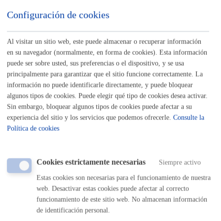
ONLINE
Configuración de cookies
PRESENCIAL
TELÉFONO
MÁQUINA
Al visitar un sitio web, este puede almacenar o recuperar información
en su navegador (normalmente, en forma de cookies). Esta información
Licencia de taxi (provisional o definitiva)
puede ser sobre usted, sus preferencias o el dispositivo, y se usa
principalmente para garantizar que el sitio funcione correctamente. La
información no puede identificarle directamente, y puede bloquear
ONLINE
algunos tipos de cookies. Puede elegir qué tipo de cookies desea activar.
PRESENCIAL
Sin embargo, bloquear algunos tipos de cookies puede afectar a su
TELÉFONO
experiencia del sitio y los servicios que podemos ofrecerle.
Consulte la
MÁQUINA
Política de cookies
Mercado la Bretxa: autorización y renovación de puestos de
venta de productos del país
Cookies estrictamente necesarias
Siempre activo
Estas cookies son necesarias para el funcionamiento de nuestra
ONLINE
web. Desactivar estas cookies puede afectar al correcto
PRESENCIAL
funcionamiento de este sitio web. No almacenan información
TELÉFONO
de identificación personal.
MÁQUINA