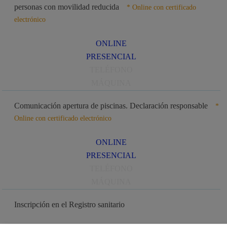
personas con movilidad reducida
* Online con certificado
electrónico
ONLINE
PRESENCIAL
TELÉFONO
MÁQUINA
Comunicación apertura de piscinas. Declaración responsable
*
Online con certificado electrónico
ONLINE
PRESENCIAL
TELÉFONO
MÁQUINA
Inscripción en el Registro sanitario