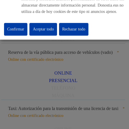
gasóleo..)
* Online con certificado electrónico
almacenar directamente información personal. Donostia.eus no
utiliza a día de hoy cookies de este tipo ni anuncios ajenos.
ONLINE
PRESENCIAL
Confirmar
Aceptar todo
Rechazar todo
TELÉFONO
MÁQUINA
Reserva de la vía pública para acceso de vehículos (vado)
*
Online con certificado electrónico
ONLINE
PRESENCIAL
TELÉFONO
MÁQUINA
Taxi: Autorización para la transmisión de una licencia de taxi
*
Online con certificado electrónico