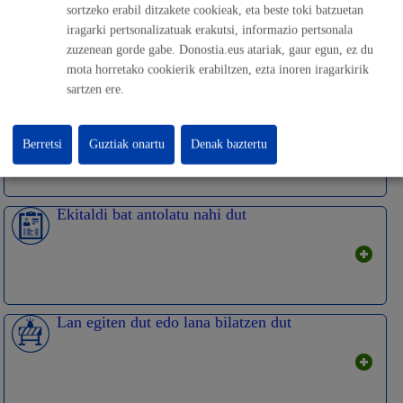
sortzeko erabil ditzakete cookieak, eta beste toki batzuetan
iragarki pertsonalizatuak erakutsi, informazio pertsonala
zuzenean gorde gabe. Donostia.eus atariak, gaur egun, ez du
mota horretako cookierik erabiltzen, ezta inoren iragarkirik
sartzen ere.
Ikasi edo trebatu nahi dut
Berretsi
Guztiak onartu
Denak baztertu
Ekitaldi bat antolatu nahi dut
Lan egiten dut edo lana bilatzen dut