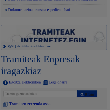
Dokumentazioa eranstea espediente bati
B@kQ identifikazio elektronikoa
Tramiteak Enpresak
iragazkiaz
Egoitza elektronikoa
Lege oharra
Bilatu
Tramiteen zerrenda osoa