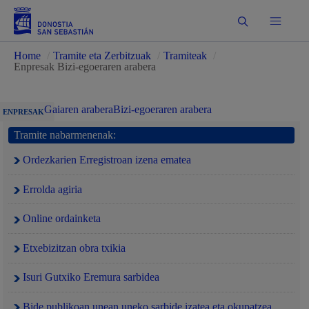
Bilatu
Home
/
Tramite eta Zerbitzuak
/
Tramiteak
/
Enpresak Bizi-egoeraren arabera
Gaiaren arabera
Bizi-egoeraren arabera
ENPRESAK
Tramite nabarmenenak:
Ordezkarien Erregistroan izena ematea
Errolda agiria
Online ordainketa
Etxebizitzan obra txikia
Isuri Gutxiko Eremura sarbidea
Bide publikoan unean uneko sarbide izatea eta okupatzea