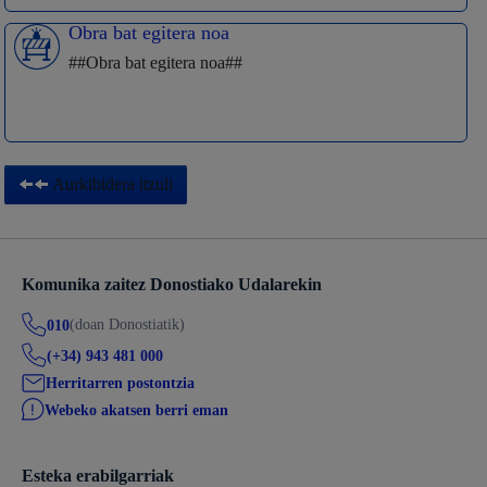
Obra bat egitera noa
##Obra bat egitera noa##
Aurkibidera itzuli
Komunika zaitez Donostiako Udalarekin
(doan Donostiatik)
010
(+34) 943 481 000
Herritarren postontzia
Webeko akatsen berri eman
Esteka erabilgarriak