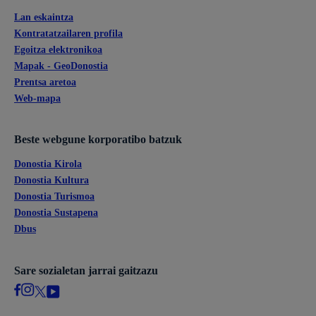
Lan eskaintza
Kontratatzailaren profila
Egoitza elektronikoa
Mapak - GeoDonostia
Prentsa aretoa
Web-mapa
Beste webgune korporatibo batzuk
Donostia Kirola
Donostia Kultura
Donostia Turismoa
Donostia Sustapena
Dbus
Sare sozialetan jarrai gaitzazu