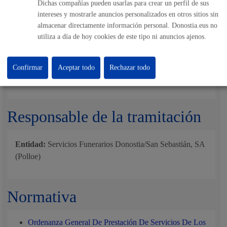
Dichas compañías pueden usarlas para crear un perfil de sus
Pasos del procedimiento
intereses y mostrarle anuncios personalizados en otros sitios sin
almacenar directamente información personal. Donostia.eus no
utiliza a día de hoy cookies de este tipo ni anuncios ajenos.
Registro de solicitud de presupuesto.
Valoración del trabajo por parte de Polloe
Entrega del presupuesto
Aceptación del presupuesto
Confirmar
Aceptar todo
Rechazar todo
Realización del trabajo.
Entrega y pago de factura
Responsable de la tramitación
Entidad:
Servicios Funerarios Donostia/San Sebastián, SA
(Polloe)
Normativa
Ordenanza General De Prestación De Servicios De Los