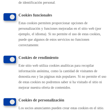
de identificación personal.
Cookies funcionales
Cantidad a abonar
Estas cookies permiten proporcionar opciones de
personalización y funciones mejoradas en el sitio web (por
Ordenanza Municipal por la prestación patrimonial de
ejemplo, el idioma). Si no permite el uso de estas cookies,
caracter publico no tributario por los servicios de
puede que algunos de estos servicios no funcionen
cementerios municipales.
Anexo a regir desde el 23 de junio de 2020
correctamente.
Según valoración y presupuesto
Cookies de rendimiento
Este sitio web utiliza cookies analíticas para recopilar
Plazo de resolución y sentido
información anónima, como la cantidad de visitantes de
del silencio
donostia.eus y las páginas más populares. Si no permite el uso
de estas cookies no podremos saber si ha visitado el sitio ni
mejorar nuestra oferta de contenidos.
Plazo estimado:
1 mes
Plazo legal:
3 meses
Sentido del silencio:
Negativo
Cookies de personalización
Los socios anunciantes pueden crear estas cookies en el sitio.