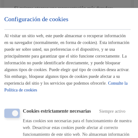
Si quieres otorgar una representación más duradera
puedes hacerlo en el
registro de representantes
.
Configuración de cookies
Al visitar un sitio web, este puede almacenar o recuperar información
en su navegador (normalmente, en forma de cookies). Esta información
Cuándo lo pueden solicitar
puede ser sobre usted, sus preferencias o el dispositivo, y se usa
principalmente para garantizar que el sitio funcione correctamente. La
información no puede identificarle directamente, y puede bloquear
Durante todo el año
algunos tipos de cookies. Puede elegir qué tipo de cookies desea activar.
Sin embargo, bloquear algunos tipos de cookies puede afectar a su
experiencia del sitio y los servicios que podemos ofrecerle.
Consulte la
Documentación necesaria
Política de cookies
Documento con el que acredita la representación, en su
Cookies estrictamente necesarias
caso
Siempre activo
Estas cookies son necesarias para el funcionamiento de nuestra
Nota
:
es obligatorio
el uso del impreso o del formulario
web. Desactivar estas cookies puede afectar al correcto
específico indicado en este trámite.
funcionamiento de este sitio web. No almacenan información
Tamaño máximo anexos:
10 Mb