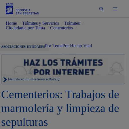
Buscar
Home
/
Trámites y Servicios
/
Trámites
/
Ciudadanía por Tema
/
Cementerios
/
Por Tema
Por Hecho Vital
ASOCIACIONES-ENTIDADES
Identificación electrónica B@kQ
Cementerios: Trabajos de
marmolería y limpieza de
sepulturas